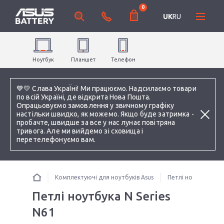
0
UK
RU
Ноутбук
Планшет
Телефон
💙💛 Слава УкраЇні! Ми працюємо. Надсилаємо товари
по всій Україні, де відкрита Нова Пошта.
Опрацьовуємо замовлення у звичному графіку
настільки швидко, як можемо. Якщо буде затримка -
пробачте, швидше за все у нас лунає повітряна
тривога. Але ми вийдемо зі сховища і
перетелефонуємо вам.
Комплектуючі для ноутбуків Asus
Петлі ноутбука
Петлі ноутбука N Series
N61