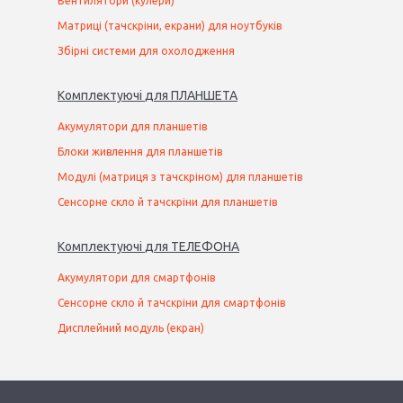
Вентилятори (кулери)
Матриці (тачскріни, екрани) для ноутбуків
Збірні системи для охолодження
Комплектуючі
для
ПЛАНШЕТ
А
Акумулятори для планшетів
Блоки живлення для планшетів
Модулі (матриця з тачскріном) для планшетів
Сенсорне скло й тачскріни для планшетів
Комплектуючі
для
ТЕЛЕФОН
А
Акумулятори для смартфонів
Сенсорне скло й тачскріни для смартфонів
Дисплейний модуль (екран)