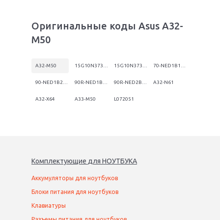
Оригинальные коды Asus A32-
M50
A32-M50
15G10N373800
15G10N373830
70-NED1B1200Z
90-NED1B2100Y
90R-NED1B1000Y
90R-NED2B1000Y
A32-N61
A32-X64
A33-M50
L072051
Комплектующие
для
НОУТБУК
А
Аккумуляторы для ноутбуков
Блоки питания для ноутбуков
Клавиатуры
Разъемы питания для ноутбуков