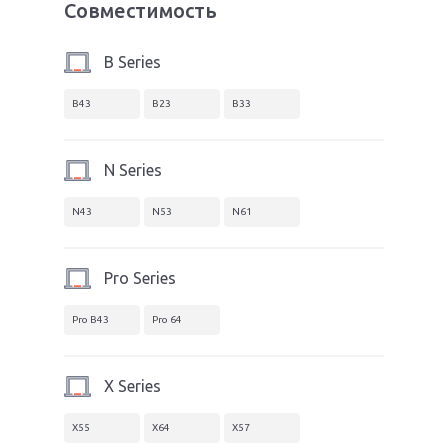
Совместимость
B Series
B43
B23
B33
N Series
N43
N53
N61
Pro Series
Pro B43
Pro 64
X Series
X55
X64
X57