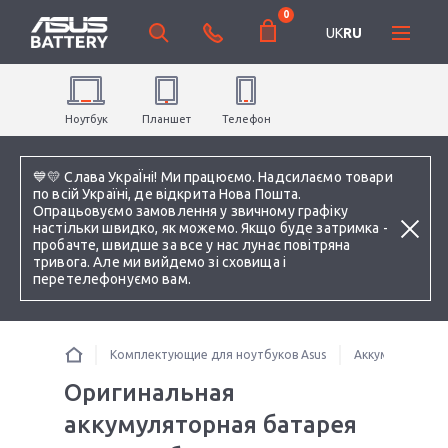
0
UK
RU
Ноутбук
Планшет
Телефон
💙💛 Слава УкраЇні! Ми працюємо. Надсилаємо товари
по всій Україні, де відкрита Нова Пошта.
Опрацьовуємо замовлення у звичному графіку
настільки швидко, як можемо. Якщо буде затримка -
пробачте, швидше за все у нас лунає повітряна
тривога. Але ми вийдемо зі сховища і
перетелефонуємо вам.
Комплектующие для ноутбуков Asus
Аккумуляторы 
Оригинальная
аккумуляторная батарея