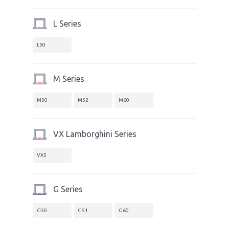
L Series
L50
M Series
M50
M52
M60
VX Lamborghini Series
VX5
G Series
G50
G51
G60