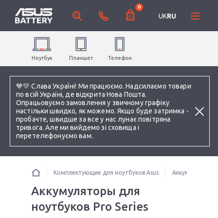
0
UK
RU
Ноутбук
Планшет
Телефон
💙💛 Слава УкраЇні! Ми працюємо. Надсилаємо товари
по всій Україні, де відкрита Нова Пошта.
Опрацьовуємо замовлення у звичному графіку
настільки швидко, як можемо. Якщо буде затримка -
пробачте, швидше за все у нас лунає повітряна
тривога. Але ми вийдемо зі сховища і
перетелефонуємо вам.
Комплектующие для ноутбуков Asus
Аккумуляторы 
Аккумуляторы для
ноутбуков Pro Series