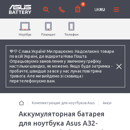
0
UK
RU
Ноутбук
Планшет
Телефон
💙💛 Слава УкраЇні! Ми працюємо. Надсилаємо товари
по всій Україні, де відкрита Нова Пошта.
Опрацьовуємо замовлення у звичному графіку
настільки швидко, як можемо. Якщо буде затримка -
пробачте, швидше за все у нас лунає повітряна
тривога. Але ми вийдемо зі сховища і
перетелефонуємо вам.
Комплектующие для ноутбуков Asus
Аккумуляторы 
Аккумуляторная батарея
для ноутбука Asus A32-