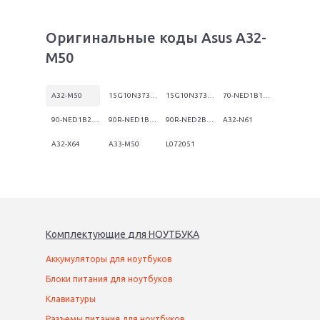
Оригинальные коды Asus A32-
M50
A32-M50
15G10N373800
15G10N373830
70-NED1B1200Z
90-NED1B2100Y
90R-NED1B1000Y
90R-NED2B1000Y
A32-N61
A32-X64
A33-M50
L072051
Комплектующие
для
НОУТБУК
А
Аккумуляторы для ноутбуков
Блоки питания для ноутбуков
Клавиатуры
Разъемы питания для ноутбуков