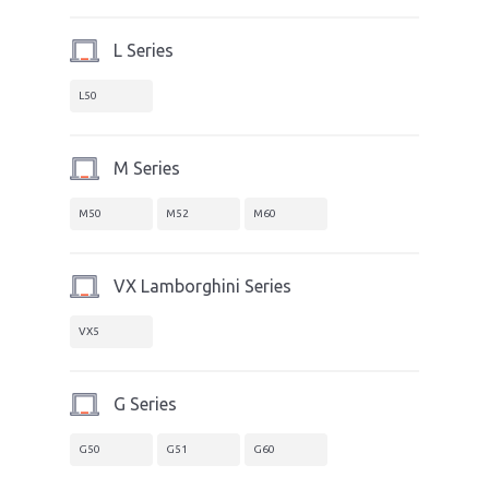
L Series
L50
M Series
M50
M52
M60
VX Lamborghini Series
VX5
G Series
G50
G51
G60