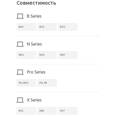
Совместимость
B Series
B43
B23
B33
N Series
N43
N53
N61
Pro Series
Pro B43
Pro 64
X Series
X55
X64
X57