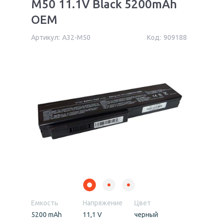
M50 11.1V Black 5200mAh
OEM
Артикул:
A32-M50
Код:
909188
Емкость
Напряжение
Цвет
5200 mAh
11,1 V
черный