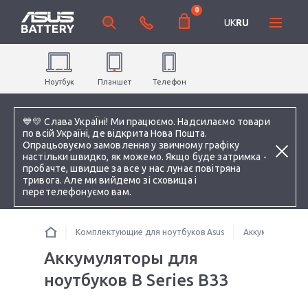
0
UK
RU
Ноутбук
Планшет
Телефон
💙💛 Слава УкраЇні! Ми працюємо. Надсилаємо товари
по всій Україні, де відкрита Нова Пошта.
Опрацьовуємо замовлення у звичному графіку
настільки швидко, як можемо. Якщо буде затримка -
пробачте, швидше за все у нас лунає повітряна
тривога. Але ми вийдемо зі сховища і
перетелефонуємо вам.
Комплектующие для ноутбуков Asus
Аккумуляторы 
Аккумуляторы для
ноутбуков B Series B33