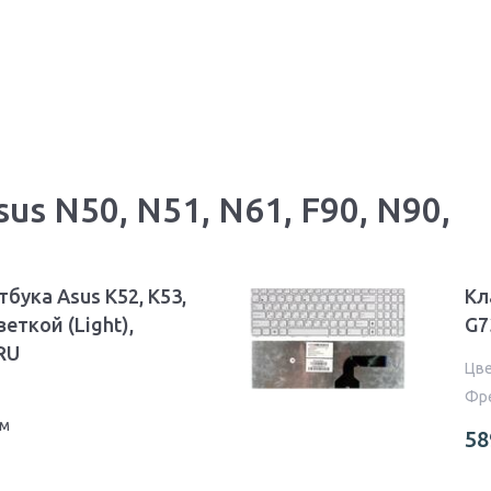
s N50, N51, N61, F90, N90,
бука Asus K52, K53,
Кл
веткой (Light),
G7
 RU
Цв
Фр
йм
58