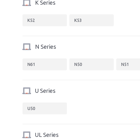
K Series
K52
K53
N Series
N61
N50
N51
U Series
U50
UL Series