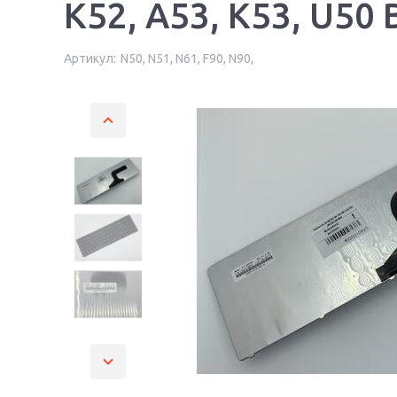
K52, A53, K53, U50 
Артикул:
N50, N51, N61, F90, N90,