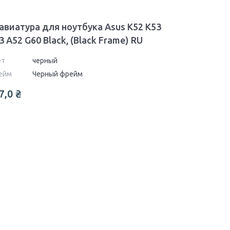
авиатура для ноутбука Asus K52 K53
3 A52 G60 Black, (Black Frame) RU
ет
черный
ейм
Черный фрейм
7,0
₴