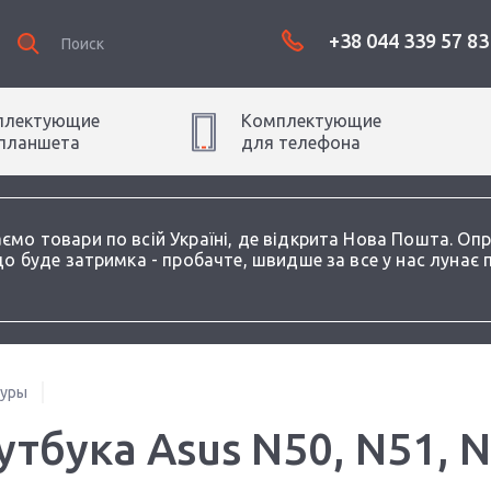
+38 044 339 57 83
плектующие
Комплектующие
планшет
а
для
телефон
а
аємо товари по всій Україні, де відкрита Нова Пошта. О
о буде затримка - пробачте, швидше за все у нас лунає 
туры
тбука Asus N50, N51, N6