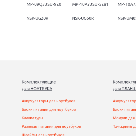
MP-09Q33SU-920
MP-10A73SU-5281
NSK-UG20R
NSK-UG60R
NSK-UM0
Комплектующие
Комплект
для
НОУТБУК
А
для
ПЛАНШ
Аккумуляторы для ноутбуков
Аккумулятор
Блоки питания для ноутбуков
Блоки питан
Клавиатуры
Модули для
Разъемы питания для ноутбуков
Тачскрины д
Шлейфы для ноутбуков