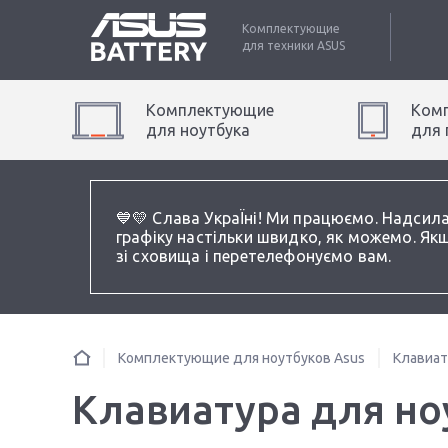
Комплектующие
для техники
ASUS
Комплектующие
Ком
для
ноутбук
а
для
💙💛 Слава УкраЇні! Ми працюємо. Надсил
графіку настільки швидко, як можемо. Якщ
зі сховища і перетелефонуємо вам.
Комплектующие для ноутбуков Asus
Клавиа
Клавиатура для ноу