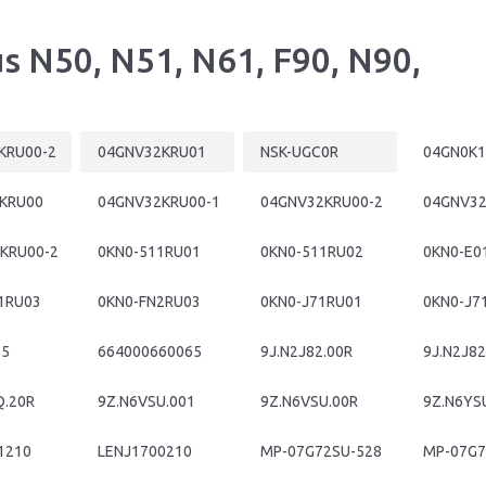
N50, N51, N61, F90, N90,
KRU00-2
04GNV32KRU01
NSK-UGC0R
04GN0K1
KRU00
04GNV32KRU00-1
04GNV32KRU00-2
04GNV32
KRU00-2
0KN0-511RU01
0KN0-511RU02
0KN0-E0
1RU03
0KN0-FN2RU03
0KN0-J71RU01
0KN0-J7
85
664000660065
9J.N2J82.00R
9J.N2J82
Q.20R
9Z.N6VSU.001
9Z.N6VSU.00R
9Z.N6YS
1210
LENJ1700210
MP-07G72SU-528
MP-07G7