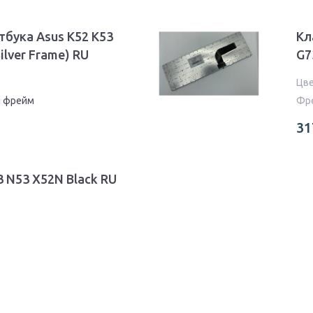
тбука Asus K52 K53
Кл
Silver Frame) RU
G7
Цв
й фрейм
Фр
31
3 N53 X52N Black RU