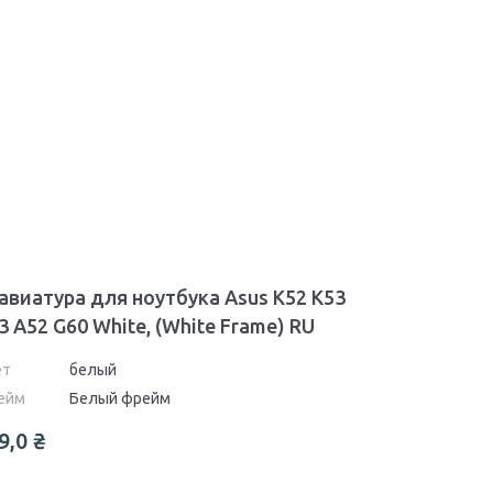
авиатура для ноутбука Asus K52 K53
3 A52 G60 White, (White Frame) RU
ет
белый
ейм
Белый фрейм
9,0
₴