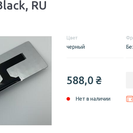
Black, RU
Цвет
Фр
черный
Бе
588,0
₴
Нет в наличии