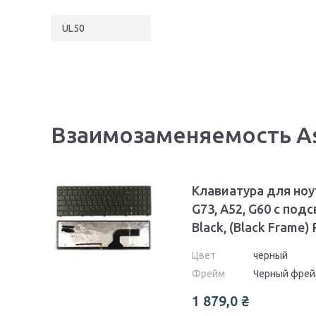
UL50
Взаимозаменяемость Asu
Клавиатура для ноут
G73, A52, G60 с подс
Black, (Black Frame)
Цвет
черный
Фрейм
Черный фре
1 879,0
₴