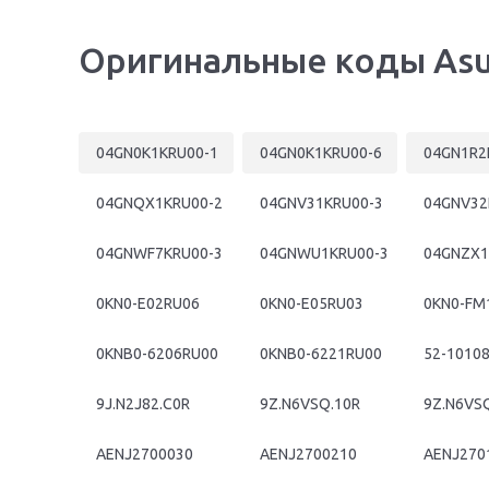
Оригинальные коды Asus 
04GN0K1KRU00-1
04GN0K1KRU00-6
04GN1R2
04GNQX1KRU00-2
04GNV31KRU00-3
04GNV32
04GNWF7KRU00-3
04GNWU1KRU00-3
04GNZX1
0KN0-E02RU06
0KN0-E05RU03
0KN0-FM
0KNB0-6206RU00
0KNB0-6221RU00
52-1010
9J.N2J82.C0R
9Z.N6VSQ.10R
9Z.N6VS
AENJ2700030
AENJ2700210
AENJ270