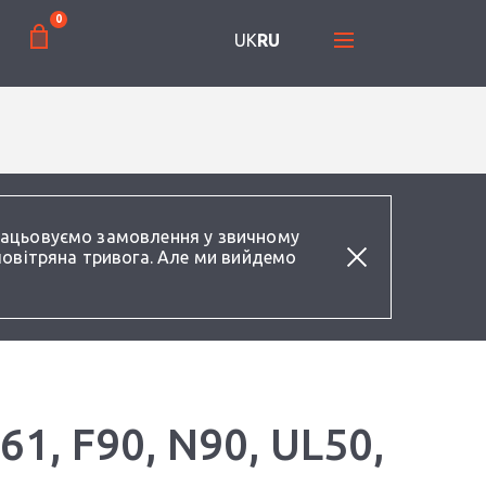
0
UK
RU
працьовуємо замовлення у звичному
повітряна тривога. Але ми вийдемо
1, F90, N90, UL50,