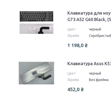
Клавиатура для ноу
G73 A52 G60 Black, (
Цвет
черный
Фрейм
Серебристы
1 198,0
₴
Клавиатура Asus K5
Цвет
черный
Фрейм
Без фрейма
452,0
₴