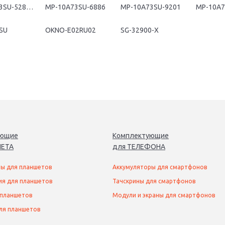
MP-10A73SU-5282W
MP-10A73SU-6886
MP-10A73SU-9201
MP-10A7
SU
OKNO-E02RU02
SG-32900-X
ующие
Комплектующие
ЕТ
А
для
ТЕЛЕФОН
А
ы для планшетов
Аккумуляторы для смартфонов
ия для планшетов
Тачскрины для смартфонов
 планшетов
Модули и экраны для смартфонов
ля планшетов