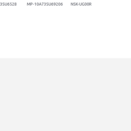
3SU6528
MP-10A73SU69206
NSK-UG00R