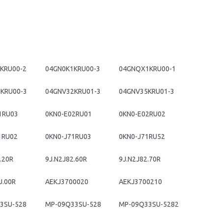
KRU00-2
04GN0K1KRU00-3
04GNQX1KRU00-1
KRU00-3
04GNV32KRU01-3
04GNV35KRU01-3
1RU03
0KN0-E02RU01
0KN0-E02RU02
1RU02
0KN0-J71RU03
0KN0-J71RU52
.20R
9J.N2J82.60R
9J.N2J82.70R
U.00R
AEKJ3700020
AEKJ3700210
3SU-528
MP-09Q33SU-528
MP-09Q33SU-5282