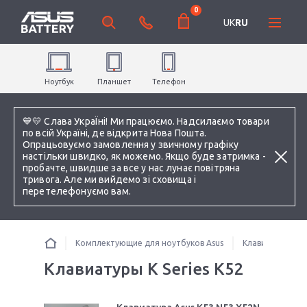
0
UK
RU
Ноутбук
Планшет
Телефон
💙💛 Слава УкраЇні! Ми працюємо. Надсилаємо товари
по всій Україні, де відкрита Нова Пошта.
Опрацьовуємо замовлення у звичному графіку
настільки швидко, як можемо. Якщо буде затримка -
пробачте, швидше за все у нас лунає повітряна
тривога. Але ми вийдемо зі сховища і
перетелефонуємо вам.
Комплектующие для ноутбуков Asus
Клавиатуры
Клавиатуры K Series K52