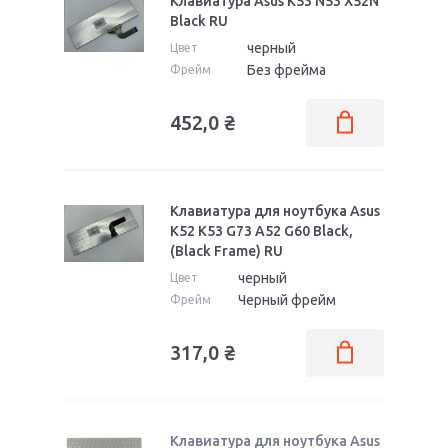
Клавиатура Asus K53 N53 X52N
Black RU
черный
Цвет
Без фрейма
Фрейм
452,0
₴
Клавиатура для ноутбука Asus
K52 K53 G73 A52 G60 Black,
(Black Frame) RU
черный
Цвет
Черный фрейм
Фрейм
317,0
₴
Клавиатура для ноутбука Asus