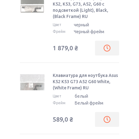
K52, K53, G73, A52, G60 с
подсветкой (Light), Black,
(Black Frame) RU
черный
Цвет
Черный фрейм
Фрейм
1 879,0
₴
Клавиатура для ноутбука Asus
K52 K53 G73 A52 G60 White,
(White Frame) RU
белый
Цвет
Белый фрейм
Фрейм
589,0
₴