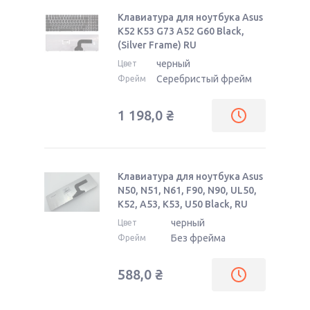
Клавиатура для ноутбука Asus
K52 K53 G73 A52 G60 Black,
(Silver Frame) RU
черный
Цвет
Серебристый фрейм
Фрейм
1 198,0
₴
Клавиатура для ноутбука Asus
N50, N51, N61, F90, N90, UL50,
K52, A53, K53, U50 Black, RU
черный
Цвет
Без фрейма
Фрейм
588,0
₴