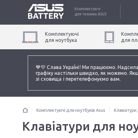
Комплектуючі
для техники
ASUS
Комплектуючі
Компле
для
ноутбук
а
для
пл
💙💛 Слава УкраЇні! Ми працюємо. Надсил
графіку настільки швидко, як можемо. Якщ
зі сховища і перетелефонуємо вам.
Комплектуючі для ноутбуків Asus
Клавіатури 
Клавіатури для ноу