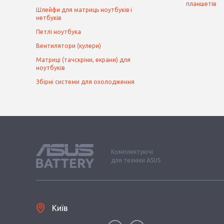
планшетів
Шлейфи для матриць ноутбуків і
нетбуків
Петлі ноутбука
Вентилятори (кулери)
Матриці (тачскріни, екрани) для
ноутбуків
Збірні системи для охолодження
Комплектуючі
для техніки ASUS
Київ