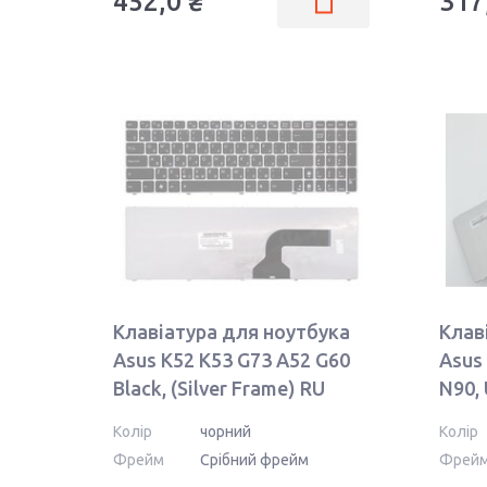
452,0 ₴
317
Клавіатура для ноутбука
Клав
Asus K52 K53 G73 A52 G60
Asus 
Black, (Silver Frame) RU
N90, 
U50 B
Колір
чорний
Колір
Фрейм
Срібний фрейм
Фрей