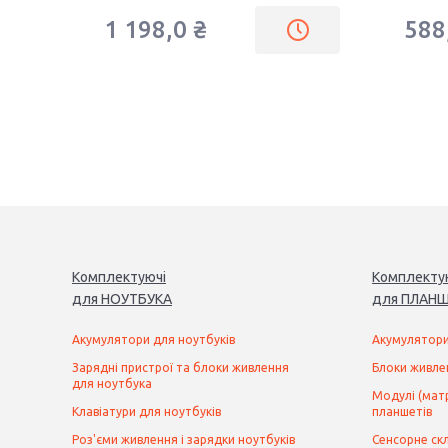
1 198,0 ₴
588
Комплектуючі
Комплекту
для
НОУТБУК
А
для
ПЛАНШ
Акумулятори для ноутбуків
Акумулятори
Зарядні пристрої та блоки живлення
Блоки живле
для ноутбука
Модулі (матр
Клавіатури для ноутбуків
планшетів
Роз'єми живлення і зарядки ноутбуків
Сенсорне скл