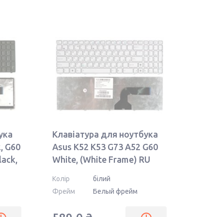
ука
Клавіатура для ноутбука
2, G60
Asus K52 K53 G73 A52 G60
lack,
White, (White Frame) RU
Колір
білий
Фрейм
Белый фрейм