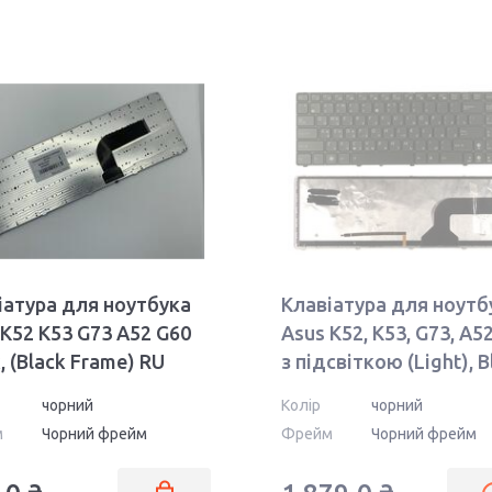
іатура для ноутбука
Клавіатура для ноутб
 K52 K53 G73 A52 G60
Asus K52, K53, G73, A5
, (Black Frame) RU
з підсвіткою (Light), B
(Black Frame) RU
чорний
Колір
чорний
м
Чорний фрейм
Фрейм
Чорний фрейм