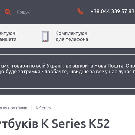
+38 044 339 57 83
ктуючі
Комплектуючі
аншет
а
для
телефон
а
аємо товари по всій Україні, де відкрита Нова Пошта. О
о буде затримка - пробачте, швидше за все у нас лунає 
для ноутбуків
K Series
тбуків K Series K52