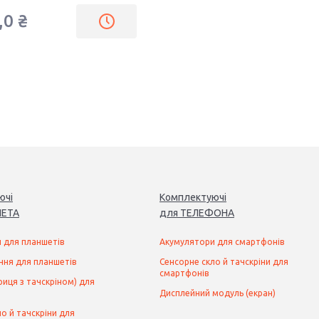
,0 ₴
ючі
Комплектуючі
ЕТ
А
для
ТЕЛЕФОН
А
 для планшетів
Акумулятори для смартфонів
ння для планшетів
Сенсорне скло й тачскріни для
смартфонів
иця з тачскріном) для
Дисплейний модуль (екран)
о й тачскріни для