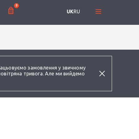
0
UK
RU
працьовуємо замовлення у звичному
повітряна тривога. Але ми вийдемо