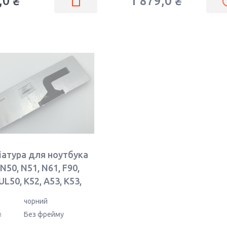
,0 ₴
1 879,0 ₴
іатура для ноутбука
N50, N51, N61, F90,
UL50, K52, A53, K53,
lack, RU
чорний
м
Без фрейму