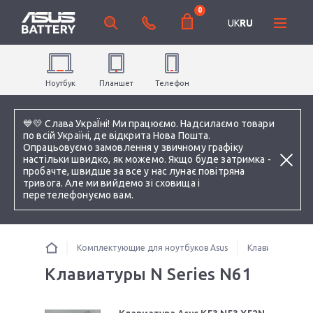
0
UK
RU
Ноутбук
Планшет
Телефон
💙💛 Слава УкраЇні! Ми працюємо. Надсилаємо товари
по всій Україні, де відкрита Нова Пошта.
Опрацьовуємо замовлення у звичному графіку
настільки швидко, як можемо. Якщо буде затримка -
пробачте, швидше за все у нас лунає повітряна
тривога. Але ми вийдемо зі сховища і
перетелефонуємо вам.
Комплектующие для ноутбуков Asus
Клавиатуры
Клавиатуры N Series N61