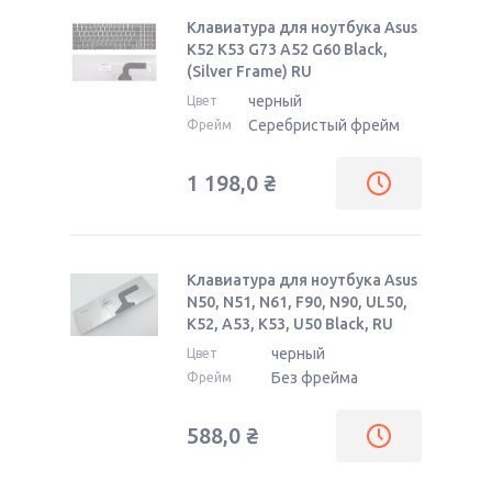
Клавиатура для ноутбука Asus
K52 K53 G73 A52 G60 Black,
(Silver Frame) RU
черный
Цвет
Серебристый фрейм
Фрейм
1 198,0
₴
Клавиатура для ноутбука Asus
N50, N51, N61, F90, N90, UL50,
K52, A53, K53, U50 Black, RU
черный
Цвет
Без фрейма
Фрейм
588,0
₴