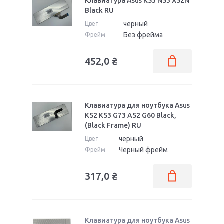
Клавиатура Asus K53 N53 X52N
Black RU
черный
Цвет
Без фрейма
Фрейм
452,0
₴
Клавиатура для ноутбука Asus
K52 K53 G73 A52 G60 Black,
(Black Frame) RU
черный
Цвет
Черный фрейм
Фрейм
317,0
₴
Клавиатура для ноутбука Asus