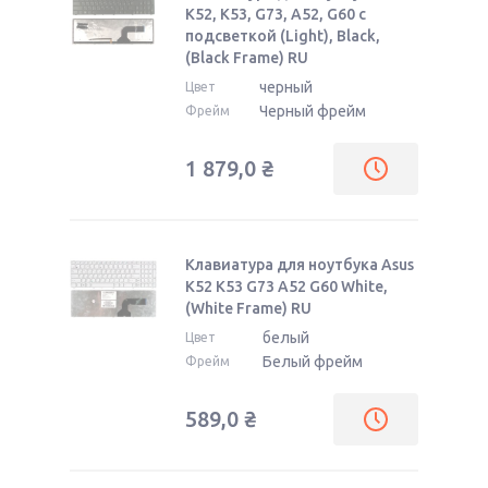
K52, K53, G73, A52, G60 с
подсветкой (Light), Black,
(Black Frame) RU
черный
Цвет
Черный фрейм
Фрейм
1 879,0
₴
Клавиатура для ноутбука Asus
K52 K53 G73 A52 G60 White,
(White Frame) RU
белый
Цвет
Белый фрейм
Фрейм
589,0
₴