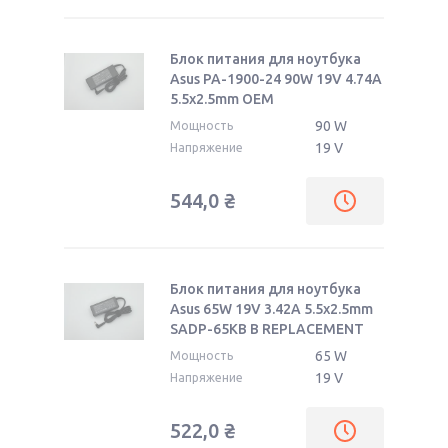
K550V
K550VB
Блок питания для ноутбука
K551LB
K555
Asus PA-1900-24 90W 19V 4.74A
5.5x2.5mm ОЕМ
K56
K60
90 W
Мощность
K61
K62
19 V
Напряжение
K70
K72
544,0
₴
K73
K75
K750
K84
Блок питания для ноутбука
K93
K95
Asus 65W 19V 3.42A 5.5x2.5mm
SADP-65KB B REPLACEMENT
65 W
Мощность
19 V
Напряжение
522,0
₴