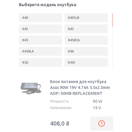
Выберите модель ноутбука:
K40
K401LB
K42
K43
K45
K450CA
K450LA
K46
K50
K501
K51
K52
Блок питания для ноутбука
K53
K54
Asus 90W 19V 4.74A 5.5x2.5mm
ADP-50MB REPLACEMENT
K55
K550C
90 W
Мощность
K550D
K550J
19 V
Напряжение
K550L
K550LA
408,0
₴
K550LB
K550LC