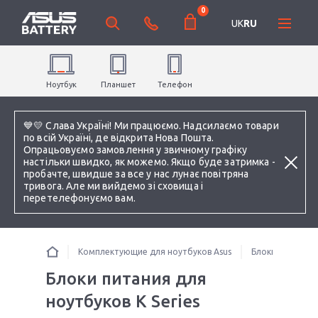
0
UK
RU
Ноутбук
Планшет
Телефон
💙💛 Слава УкраЇні! Ми працюємо. Надсилаємо товари
по всій Україні, де відкрита Нова Пошта.
Опрацьовуємо замовлення у звичному графіку
настільки швидко, як можемо. Якщо буде затримка -
пробачте, швидше за все у нас лунає повітряна
тривога. Але ми вийдемо зі сховища і
перетелефонуємо вам.
Комплектующие для ноутбуков Asus
Блоки питания 
Блоки питания для
ноутбуков K Series