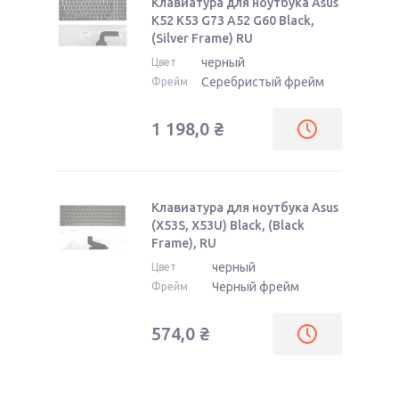
Клавиатура для ноутбука Asus
K52 K53 G73 A52 G60 Black,
(Silver Frame) RU
черный
Цвет
Серебристый фрейм
Фрейм
1 198,0
₴
Клавиатура для ноутбука Asus
(X53S, X53U) Black, (Black
Frame), RU
черный
Цвет
Черный фрейм
Фрейм
574,0
₴