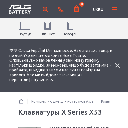
0
UK
RU
Ноутбук
Планшет
Телефон
💙💛 Слава УкраЇні! Ми працюємо. Надсилаємо товари
по всій Україні, де відкрита Нова Пошта.
Опрацьовуємо замовлення у звичному графіку
настільки швидко, як можемо. Якщо буде затримка -
пробачте, швидше за все у нас лунає повітряна
тривога. Але ми вийдемо зі сховища і
перетелефонуємо вам.
Комплектующие для ноутбуков Asus
Клавиатуры
Клавиатуры X Series X53