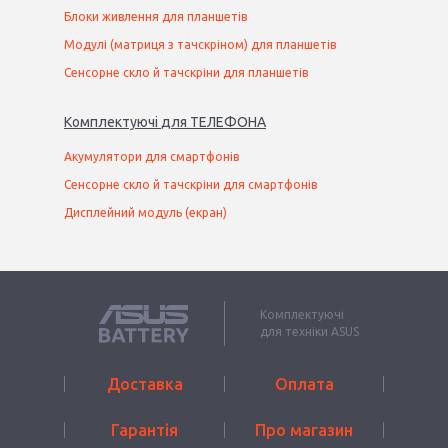
Блоки живлення для планшетів
Модулі (матриця з тачскріном) для планшетів
Сенсорне скло й тачскріни для планшетів
Комплектуючі
для
ТЕЛЕФОН
А
Акумулятори для смартфонів
Сенсорне скло й тачскріни для смартфонів
Дисплейний модуль (екран)
Комплектуючі
для техніки ASUS
Доставка
Оплата
Гарантія
Про магазин