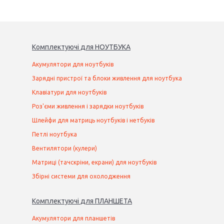
Комплектуючі
для
НОУТБУК
А
Акумулятори для ноутбуків
Зарядні пристрої та блоки живлення для ноутбука
Клавіатури для ноутбуків
Роз'єми живлення і зарядки ноутбуків
Шлейфи для матриць ноутбуків і нетбуків
Петлі ноутбука
Вентилятори (кулери)
Матриці (тачскріни, екрани) для ноутбуків
Збірні системи для охолодження
Комплектуючі
для
ПЛАНШЕТ
А
Акумулятори для планшетів