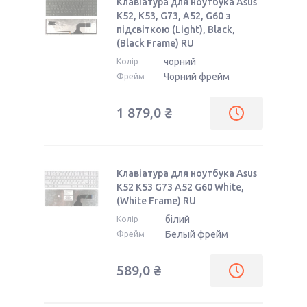
Клавіатура для ноутбука Asus
K52, K53, G73, A52, G60 з
підсвіткою (Light), Black,
(Black Frame) RU
чорний
Колір
Чорний фрейм
Фрейм
1 879,0 ₴
Клавіатура для ноутбука Asus
K52 K53 G73 A52 G60 White,
(White Frame) RU
білий
Колір
Белый фрейм
Фрейм
589,0 ₴