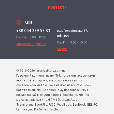
Контакти
Київ
+38 044 339 57 83
вул. Голосіївська 17,
оф. 104
Пн.-Пт.
9.00 - 19.00
Пн.-Пт.
9.00 - 19.00
Зворотний дзвінок
Карта
© 2010-2020. asus-battery.com.ua
Графічний контент, назви ТМ, логотипи, власниками
яких є треті сторони, використані на сайті з
ознайомчою метою і не є нашою власністю. Вони
належать виключно законному правовласнику і
подані на сайті як довідкова інформація. До них
можуть належати такі ТМ і бренди: Asus,
TransformerBookFlip, ROG, VivoBook, ZenBook, EEE PC,
Lamborgini, ProSeries, TaiChi.