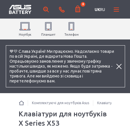
0
UK
RU
Ноутбук
Планшет
Телефон
💙💛 Слава УкраЇні! Ми працюємо. Надсилаємо товари
по всій Україні, де відкрита Нова Пошта.
Опрацьовуємо замовлення у звичному графіку
настільки швидко, як можемо. Якщо буде затримка -
пробачте, швидше за все у нас лунає повітряна
тривога. Але ми вийдемо зі сховища і
перетелефонуємо вам.
Комплектуючі для ноутбуків Asus
Клавіатури для ноу
Клавіатури для ноутбуків
X Series X53