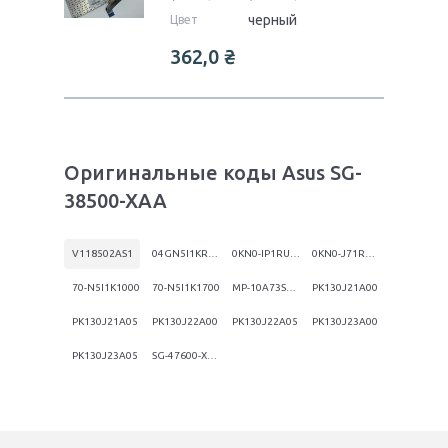
черный
Цвет
362,0
₴
Оригинальные коды Asus SG-
38500-XAA
V118502AS1
04GN5I1KRU00-7
0KN0-IP1RU02
0KN0-J71RU06
70-N5I1K1000
70-N5I1K1700
MP-10A73SU-6983
PK130J21A00
PK130J21A05
PK130J22A00
PK130J22A05
PK130J23A00
PK130J23A05
SG-47600-XAA