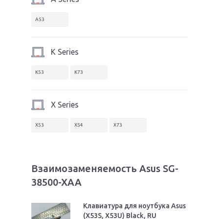
A53
K Series
K53
K73
X Series
X53
X54
X73
Взаимозаменяемость Asus SG-
38500-XAA
Клавиатура для ноутбука Asus
(X53S, X53U) Black, RU