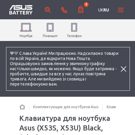
0
UK
RU
Ноутбук
Планшет
Телефон
💙💛 Слава УкраЇні! Ми працюємо. Надсилаємо товари
по всій Україні, де відкрита Нова Пошта.
Опрацьовуємо замовлення у звичному графіку
настільки швидко, як можемо. Якщо буде затримка -
пробачте, швидше за все у нас лунає повітряна
тривога. Але ми вийдемо зі сховища і
перетелефонуємо вам.
Комплектующие для ноутбуков Asus
Клавиатуры
Клавиатура для ноутбука
Asus (X53S, X53U) Black,