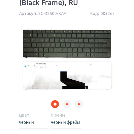
(Black Frame), RU
Артикул:
SG-38500-XAA
Код:
003263
Цвет
Фрейм
черный
Черный фрейм