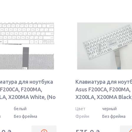
иатура для ноутбука
Клавиатура для ноут
 F200CA, F200MA,
Asus F200CA, F200MA,
LA, X200MA White, (No
X200LA, X200MA Black
e) RU
Frame), RU
белый
Цвет
черный
изонтальный энтер)
(горизонтальный энт
м
Без фрейма
Фрейм
Без фрейма