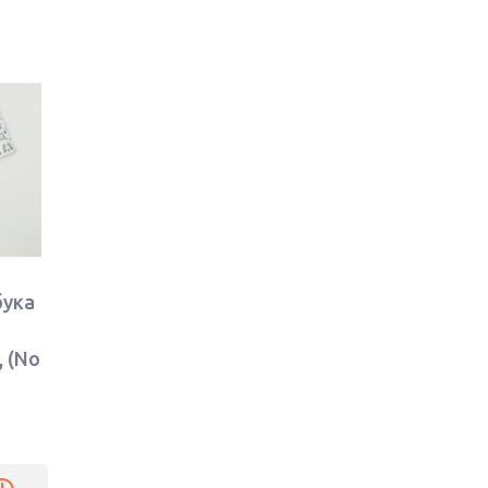
бука
, (No
ер)