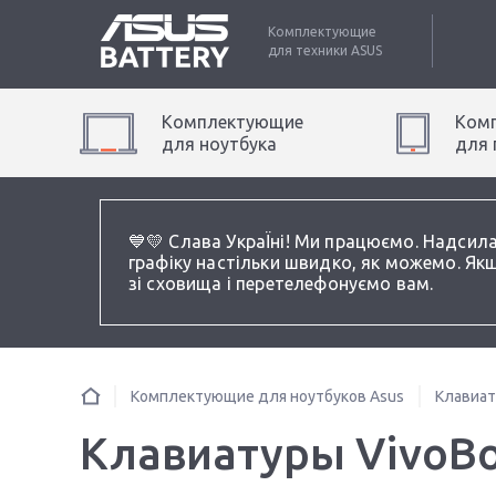
Комплектующие
для техники
ASUS
Комплектующие
Ком
для
ноутбук
а
для
💙💛 Слава УкраЇні! Ми працюємо. Надсил
графіку настільки швидко, як можемо. Якщ
зі сховища і перетелефонуємо вам.
Комплектующие для ноутбуков Asus
Клавиа
Клавиатуры VivoBo