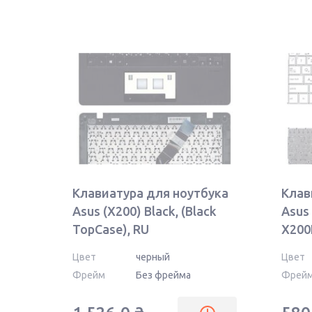
Клавиатура для ноутбука
Клав
Asus (X200) Black, (Black
Asus
TopCase), RU
X200
Fram
Цвет
черный
Цвет
(гор
Фрейм
Без фрейма
Фрей