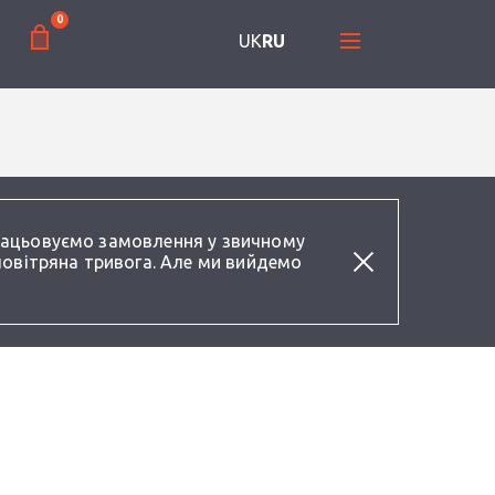
0
UK
RU
працьовуємо замовлення у звичному
повітряна тривога. Але ми вийдемо