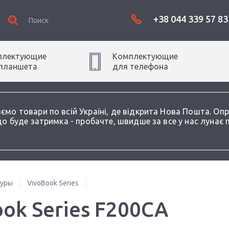
+38 044 339 57 83
плектующие
Комплектующие
планшет
а
для
телефон
а
аємо товари по всій Україні, де відкрита Нова Пошта. О
о буде затримка - пробачте, швидше за все у нас лунає 
туры
VivoBook Series
ok Series F200CA