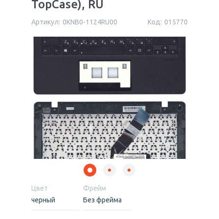
TopCase), RU
Артикул:
0KNB0-1124RU00
Код:
015770
Цвет
Фрейм
черный
Без фрейма