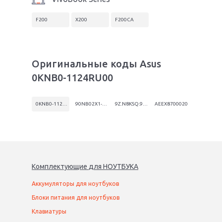
F200
X200
F200CA
Оригинальные коды Asus
0KNB0-1124RU00
0KNB0-1124RU00
90NB02X1-R30190
9Z.N8KSQ.90R
AEEX8700020
Комплектующие
для
НОУТБУК
А
Аккумуляторы для ноутбуков
Блоки питания для ноутбуков
Клавиатуры