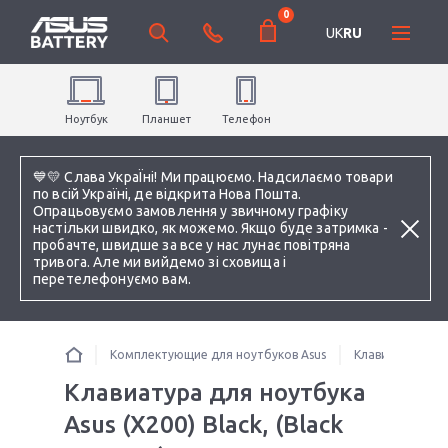
0
UK
RU
Ноутбук
Планшет
Телефон
💙💛 Слава УкраЇні! Ми працюємо. Надсилаємо товари
по всій Україні, де відкрита Нова Пошта.
Опрацьовуємо замовлення у звичному графіку
настільки швидко, як можемо. Якщо буде затримка -
пробачте, швидше за все у нас лунає повітряна
тривога. Але ми вийдемо зі сховища і
перетелефонуємо вам.
Комплектующие для ноутбуков Asus
Клавиатуры
Клавиатура для ноутбука
Asus (X200) Black, (Black