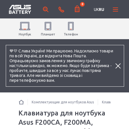
0
UK
RU
Ноутбук
Планшет
Телефон
💙💛 Слава УкраЇні! Ми працюємо. Надсилаємо товари
по всій Україні, де відкрита Нова Пошта.
Опрацьовуємо замовлення у звичному графіку
настільки швидко, як можемо. Якщо буде затримка -
пробачте, швидше за все у нас лунає повітряна
тривога. Але ми вийдемо зі сховища і
перетелефонуємо вам.
Комплектующие для ноутбуков Asus
Клавиатуры
Клавиатура для ноутбука
Asus F200CA, F200MA,