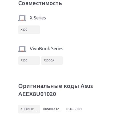
Совместимость
X Series
X200
VivoBook Series
F200
F200CA
Оригинальные коды Asus
AEEX8U01020
AEEX8U01020
0KNB0-1127US00
NSK-URC01