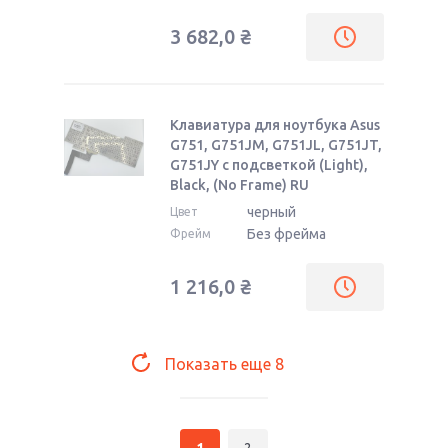
3 682,0
₴
Клавиатура для ноутбука Asus
G751, G751JM, G751JL, G751JT,
G751JY с подсветкой (Light),
Black, (No Frame) RU
черный
Цвет
Без фрейма
Фрейм
1 216,0
₴
Показать еще
8