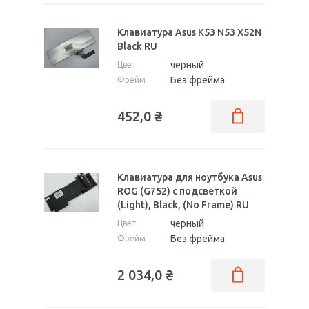
Клавиатура Asus K53 N53 X52N
Black RU
черный
Цвет
Без фрейма
Фрейм
452,0
₴
Клавиатура для ноутбука Asus
ROG (G752) с подсветкой
(Light), Black, (No Frame) RU
черный
Цвет
Без фрейма
Фрейм
2 034,0
₴