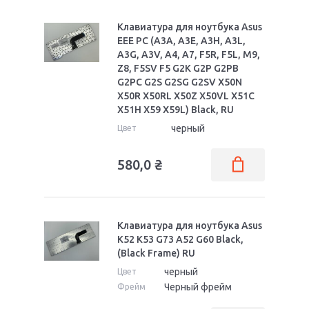
Клавиатура для ноутбука Asus
EEE PC (A3A, A3E, A3H, A3L,
A3G, A3V, A4, A7, F5R, F5L, M9,
Z8, F5SV F5 G2K G2P G2PB
G2PC G2S G2SG G2SV X50N
X50R X50RL X50Z X50VL X51C
X51H X59 X59L) Black, RU
черный
Цвет
580,0
₴
Клавиатура для ноутбука Asus
K52 K53 G73 A52 G60 Black,
(Black Frame) RU
черный
Цвет
Черный фрейм
Фрейм