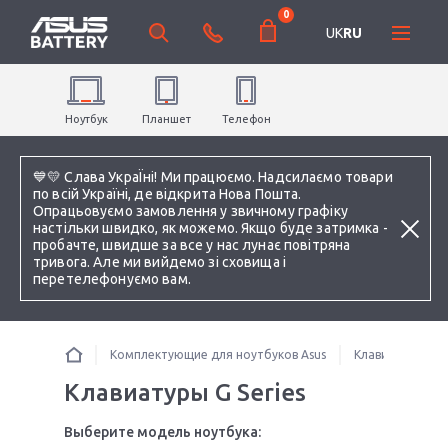
0
UK
RU
Ноутбук
Планшет
Телефон
💙💛 Слава УкраЇні! Ми працюємо. Надсилаємо товари
по всій Україні, де відкрита Нова Пошта.
Опрацьовуємо замовлення у звичному графіку
настільки швидко, як можемо. Якщо буде затримка -
пробачте, швидше за все у нас лунає повітряна
тривога. Але ми вийдемо зі сховища і
перетелефонуємо вам.
Комплектующие для ноутбуков Asus
Клавиатуры
Клавиатуры G Series
Выберите модель ноутбука: