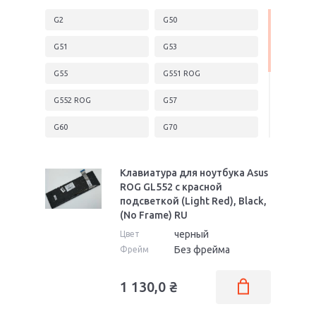
G2
G50
G51
G53
G55
G551 ROG
G552 ROG
G57
G60
G70
G71
G72
Клавиатура для ноутбука Asus
G73
G74
ROG GL552 с красной
подсветкой (Light Red), Black,
G75
G750 ROG
(No Frame) RU
черный
Цвет
G751 ROG
G752
Без фрейма
Фрейм
G771 ROG
GL502 ROG
1 130,0
₴