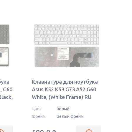
бука
Клавиатура для ноутбука
2, G60
Asus K52 K53 G73 A52 G60
Black,
White, (White Frame) RU
Цвет
белый
Фрейм
Белый фрейм