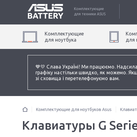
Комплектующие
для техники
ASUS
Комплектующие
Ком
для
ноутбук
а
для
💙💛 Слава УкраЇні! Ми працюємо. Надсил
графіку настільки швидко, як можемо. Якщ
зі сховища і перетелефонуємо вам.
Комплектующие для ноутбуков Asus
Клавиа
Клавиатуры G Seri