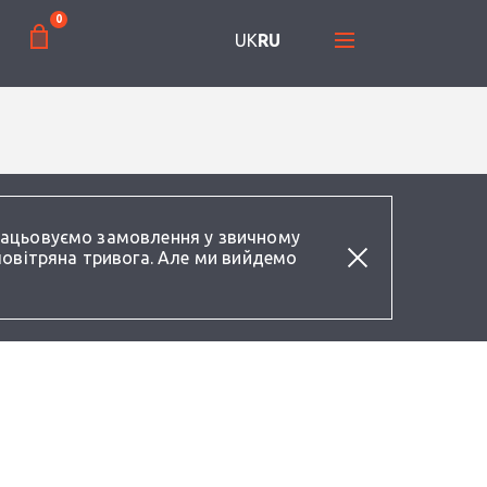
0
UK
RU
працьовуємо замовлення у звичному
повітряна тривога. Але ми вийдемо