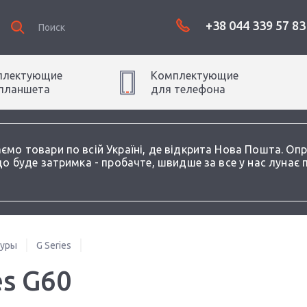
+38 044 339 57 83
плектующие
Комплектующие
планшет
а
для
телефон
а
аємо товари по всій Україні, де відкрита Нова Пошта. О
о буде затримка - пробачте, швидше за все у нас лунає 
туры
G Series
es G60