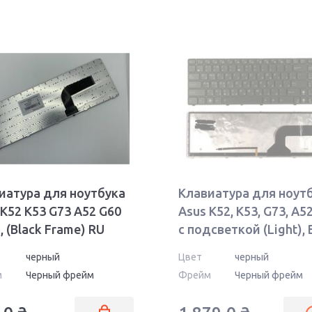
иатура для ноутбука
Клавиатура для ноут
 K52 K53 G73 A52 G60
Asus K52, K53, G73, A5
, (Black Frame) RU
с подсветкой (Light), 
(Black Frame) RU
черный
Цвет
черный
м
Черный фрейм
Фрейм
Черный фрейм