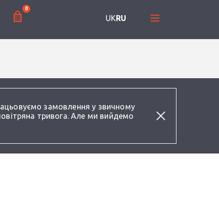
0
UK
RU
працьовуємо замовлення у звичному
повітряна тривога. Але ми вийдемо