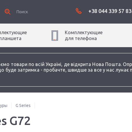
+38 044 339 57 83
плектующие
Комплектующие
планшет
а
для
телефон
а
аємо товари по всій Україні, де відкрита Нова Пошта. О
о буде затримка - пробачте, швидше за все у нас лунає 
туры
G Series
es G72