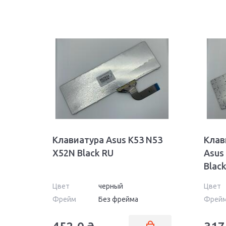
Клавиатура Asus K53 N53
Клав
X52N Black RU
Asus
Black
Цвет
черный
Цвет
Фрейм
Без фрейма
Фрей