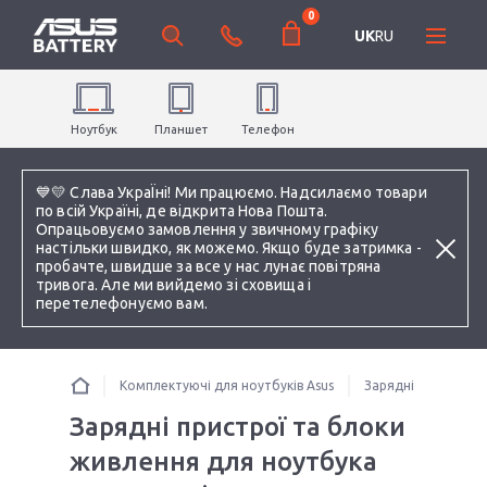
0
UK
RU
Ноутбук
Планшет
Телефон
💙💛 Слава УкраЇні! Ми працюємо. Надсилаємо товари
по всій Україні, де відкрита Нова Пошта.
Опрацьовуємо замовлення у звичному графіку
настільки швидко, як можемо. Якщо буде затримка -
пробачте, швидше за все у нас лунає повітряна
тривога. Але ми вийдемо зі сховища і
перетелефонуємо вам.
Комплектуючі для ноутбуків Asus
Зарядні пристрої 
Зарядні пристрої та блоки
живлення для ноутбука