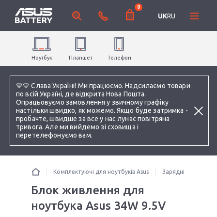
0
UK
RU
Ноутбук
Планшет
Телефон
💙💛 Слава УкраЇні! Ми працюємо. Надсилаємо товари
по всій Україні, де відкрита Нова Пошта.
Опрацьовуємо замовлення у звичному графіку
настільки швидко, як можемо. Якщо буде затримка -
пробачте, швидше за все у нас лунає повітряна
тривога. Але ми вийдемо зі сховища і
перетелефонуємо вам.
Комплектуючі для ноутбуків Asus
Зарядні пристрої 
Блок живлення для
ноутбука Asus 34W 9.5V