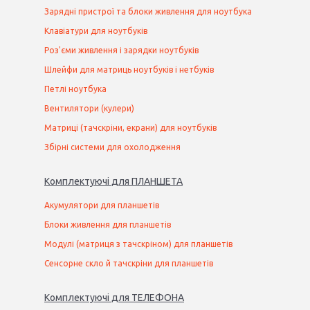
Зарядні пристрої та блоки живлення для ноутбука
Клавіатури для ноутбуків
Роз'єми живлення і зарядки ноутбуків
Шлейфи для матриць ноутбуків і нетбуків
Петлі ноутбука
Вентилятори (кулери)
Матриці (тачскріни, екрани) для ноутбуків
Збірні системи для охолодження
Комплектуючі
для
ПЛАНШЕТ
А
Акумулятори для планшетів
Блоки живлення для планшетів
Модулі (матриця з тачскріном) для планшетів
Сенсорне скло й тачскріни для планшетів
Комплектуючі
для
ТЕЛЕФОН
А