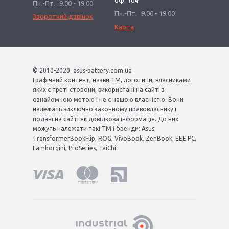
оф. 104
Пн.-Пт.
9.00 - 19.00
Пн.-Пт.
9.00 - 19.00
Зворотний дзвінок
Карта
© 2010-2020. asus-battery.com.ua
Графічний контент, назви ТМ, логотипи, власниками
яких є треті сторони, використані на сайті з
ознайомчою метою і не є нашою власністю. Вони
належать виключно законному правовласнику і
подані на сайті як довідкова інформація. До них
можуть належати такі ТМ і бренди: Asus,
TransformerBookFlip, ROG, VivoBook, ZenBook, EEE PC,
Lamborgini, ProSeries, TaiChi.