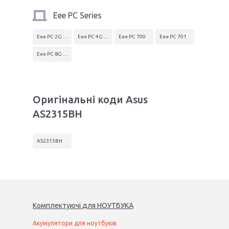
Eee PC Series
Eee PC 2G (700)
Eee PC 4G (701)
Eee PC 700
Eee PC 701
Eee PC 8G (701)
Оригінальні коди Asus
AS2315BH
AS2315BH
Комплектуючі
для
НОУТБУК
А
Акумулятори для ноутбуків