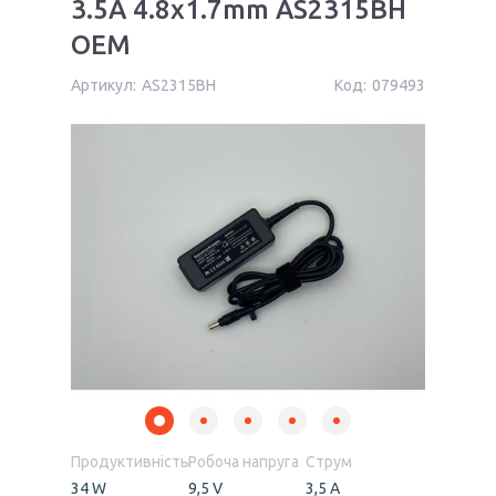
3.5A 4.8x1.7mm AS2315BH
OEM
Артикул:
AS2315BH
Код:
079493
Продуктивність
Робоча напруга
Струм
34 W
9,5 V
3,5 А