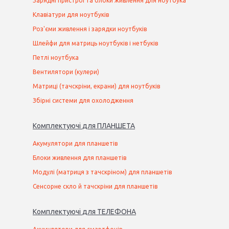
Зарядні пристрої та блоки живлення для ноутбука
Клавіатури для ноутбуків
Роз'єми живлення і зарядки ноутбуків
Шлейфи для матриць ноутбуків і нетбуків
Петлі ноутбука
Вентилятори (кулери)
Матриці (тачскріни, екрани) для ноутбуків
Збірні системи для охолодження
Комплектуючі
для
ПЛАНШЕТ
А
Акумулятори для планшетів
Блоки живлення для планшетів
Модулі (матриця з тачскріном) для планшетів
Сенсорне скло й тачскріни для планшетів
Комплектуючі
для
ТЕЛЕФОН
А