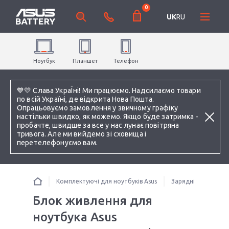
0
UK
RU
Ноутбук
Планшет
Телефон
💙💛 Слава УкраЇні! Ми працюємо. Надсилаємо товари
по всій Україні, де відкрита Нова Пошта.
Опрацьовуємо замовлення у звичному графіку
настільки швидко, як можемо. Якщо буде затримка -
пробачте, швидше за все у нас лунає повітряна
тривога. Але ми вийдемо зі сховища і
перетелефонуємо вам.
Комплектуючі для ноутбуків Asus
Зарядні пристрої 
Блок живлення для
ноутбука Asus