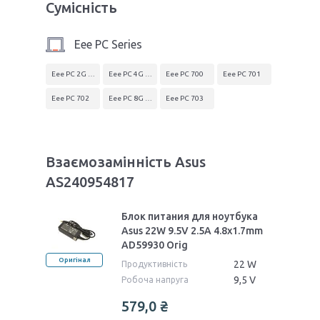
Сумісність
Eee PC Series
Eee PC 2G (700)
Eee PC 4G (701)
Eee PC 700
Eee PC 701
Eee PC 702
Eee PC 8G (701)
Eee PC 703
Взаємозамінність Asus
AS240954817
Блок питания для ноутбука
Asus 22W 9.5V 2.5A 4.8x1.7mm
AD59930 Orig
Оригінал
22 W
Продуктивність
9,5 V
Робоча напруга
579,0 ₴