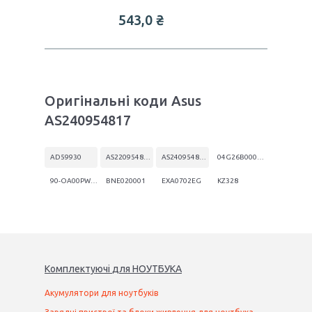
543,0 ₴
Оригінальні коди Asus
AS240954817
AD59930
AS220954817
AS240954817
04G26B000103
90-OA00PW0100
BNE020001
EXA0702EG
KZ328
Комплектуючі
для
НОУТБУК
А
Акумулятори для ноутбуків