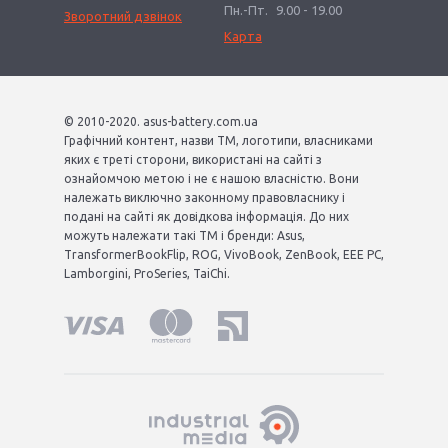
Пн.-Пт.
9.00 - 19.00
Зворотний дзвінок
Карта
© 2010-2020. asus-battery.com.ua
Графічний контент, назви ТМ, логотипи, власниками
яких є треті сторони, використані на сайті з
ознайомчою метою і не є нашою власністю. Вони
належать виключно законному правовласнику і
подані на сайті як довідкова інформація. До них
можуть належати такі ТМ і бренди: Asus,
TransformerBookFlip, ROG, VivoBook, ZenBook, EEE PC,
Lamborgini, ProSeries, TaiChi.