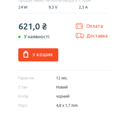
Продуктивність
Робоча напруга
Струм
24 W
9,5 V
2,5 А
621,0 ₴
Оплата
Доставка
У наявності
Гарантія
12 міс.
Стан
Новий
Колір
чорний
Порт
4,8 x 1,7 mm