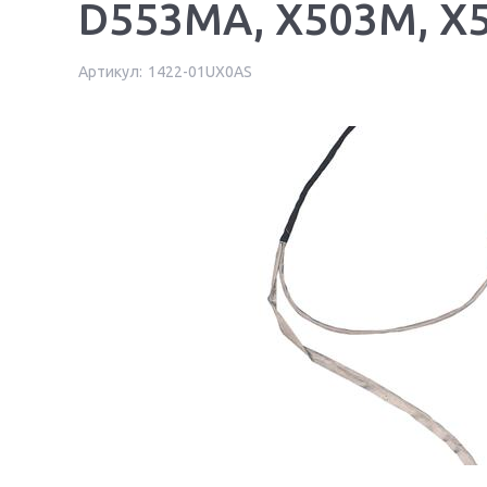
D553MA, X503M, X
Артикул:
1422-01UX0AS