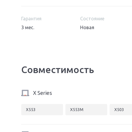
Гарантия
Состояние
3 мес.
Новая
Совместимость
X Series
X553
X553M
X503