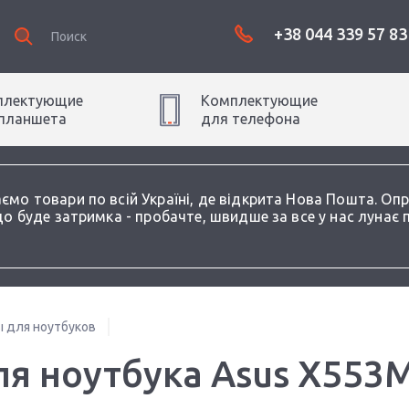
+38 044 339 57 83
плектующие
Комплектующие
планшет
а
для
телефон
а
аємо товари по всій Україні, де відкрита Нова Пошта. О
о буде затримка - пробачте, швидше за все у нас лунає 
 для ноутбуков
 ноутбука Asus X553M