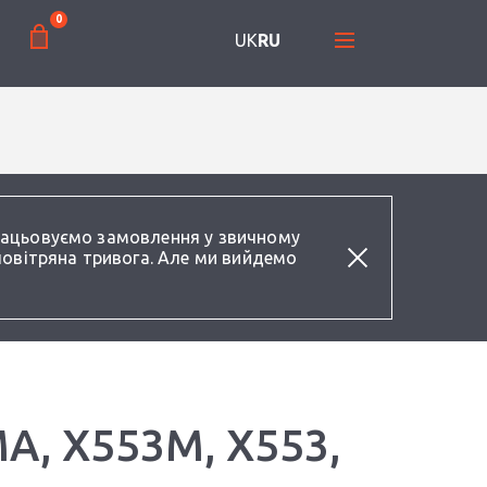
0
UK
RU
працьовуємо замовлення у звичному
повітряна тривога. Але ми вийдемо
A, X553M, X553,