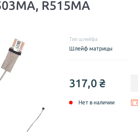
503MA, R515MA
Тип шлейфа
Шлейф матрицы
317,0
₴
Нет в наличии