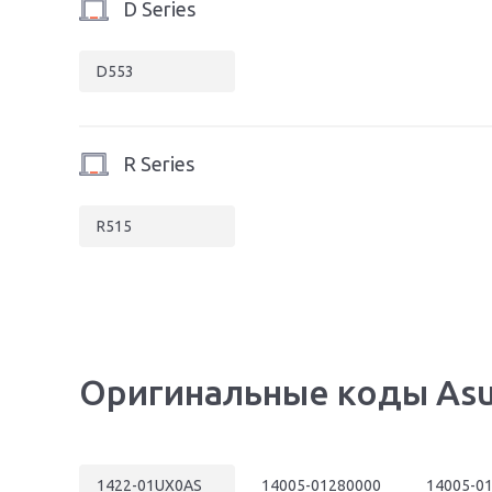
D Series
D553
R Series
R515
Оригинальные коды Asu
1422-01UX0AS
14005-01280000
14005-0