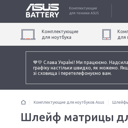
Комплектующие
для техники
ASUS
Комплектующие
Ком
для
ноутбук
а
для
💙💛 Слава УкраЇні! Ми працюємо. Надсил
графіку настільки швидко, як можемо. Якщ
зі сховища і перетелефонуємо вам.
Комплектующие для ноутбуков Asus
Шлейфы
Шлейф матрицы для