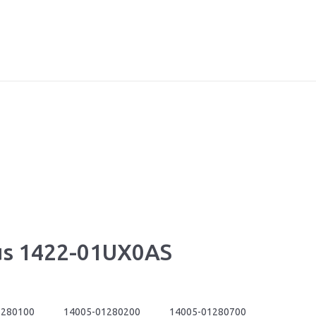
s 1422-01UX0AS
1280100
14005-01280200
14005-01280700