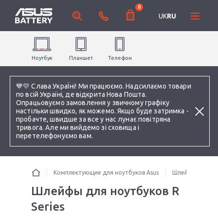
0
UK
RU
Ноутбук
Планшет
Телефон
💙💛 Слава УкраЇні! Ми працюємо. Надсилаємо товари
по всій Україні, де відкрита Нова Пошта.
Опрацьовуємо замовлення у звичному графіку
настільки швидко, як можемо. Якщо буде затримка -
пробачте, швидше за все у нас лунає повітряна
тривога. Але ми вийдемо зі сховища і
перетелефонуємо вам.
Комплектующие для ноутбуков Asus
Шлейфы для но
Шлейфы для ноутбуков R
Series