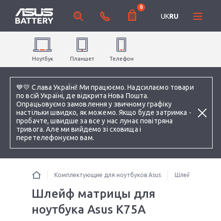
0
UK
RU
Ноутбук
Планшет
Телефон
💙💛 Слава УкраЇні! Ми працюємо. Надсилаємо товари
по всій Україні, де відкрита Нова Пошта.
Опрацьовуємо замовлення у звичному графіку
настільки швидко, як можемо. Якщо буде затримка -
пробачте, швидше за все у нас лунає повітряна
тривога. Але ми вийдемо зі сховища і
перетелефонуємо вам.
Комплектующие для ноутбуков Asus
Шлейфы для но
Шлейф матрицы для
ноутбука Asus K75A