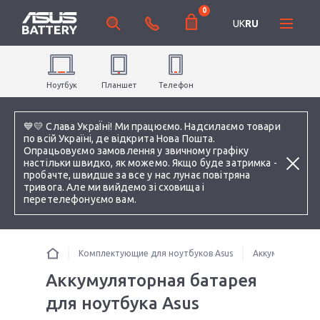
0
UK
RU
Ноутбук
Планшет
Телефон
💙💛 Слава УкраЇні! Ми працюємо. Надсилаємо товари
по всій Україні, де відкрита Нова Пошта.
Опрацьовуємо замовлення у звичному графіку
настільки швидко, як можемо. Якщо буде затримка -
пробачте, швидше за все у нас лунає повітряна
тривога. Але ми вийдемо зі сховища і
перетелефонуємо вам.
Комплектующие для ноутбуков Asus
Аккумуляторы 
Аккумуляторная батарея
для ноутбука Asus