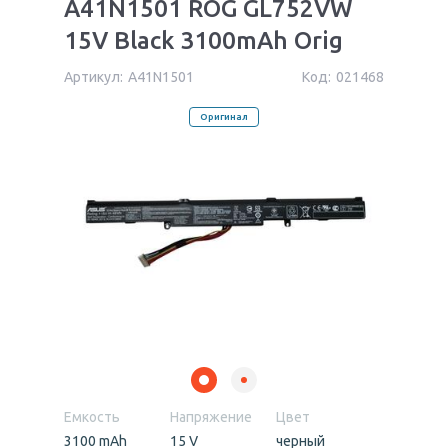
A41N1501 ROG GL752VW
15V Black 3100mAh Orig
Артикул:
A41N1501
Код:
021468
Оригинал
Емкость
Напряжение
Цвет
3100 mAh
15 V
черный