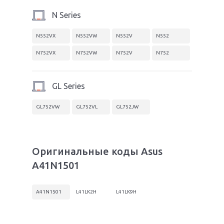
N Series
N552VX
N552VW
N552V
N552
N752VX
N752VW
N752V
N752
GL Series
GL752VW
GL752VL
GL752JW
Оригинальные коды Asus
A41N1501
A41N1501
L41LK2H
L41LK9H