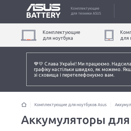
Комплектующие
для техники
ASUS
Комплектующие
Ком
для
ноутбук
а
для
💙💛 Слава УкраЇні! Ми працюємо. Надсил
графіку настільки швидко, як можемо. Якщ
зі сховища і перетелефонуємо вам.
Комплектующие для ноутбуков Asus
Аккумул
Аккумуляторы для 