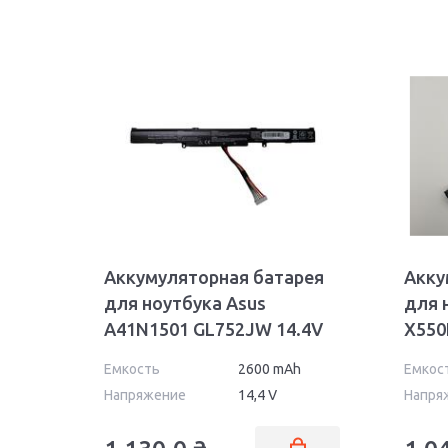
Аккумуляторная батарея
Акку
для ноутбука Asus
для 
A41N1501 GL752JW 14.4V
X550
Black 2600mAh OEM
OEM
Емкость
2600 mAh
Емкос
Напряжение
14,4 V
Напря