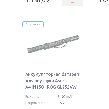
1 130,0
₴
1 0
Оригинал
Аккумуляторная батарея
для ноутбука Asus
A41N1501 ROG GL752VW
15V Black 3100mAh Orig
Емкость
3100 mAh
Напряжение
15 V