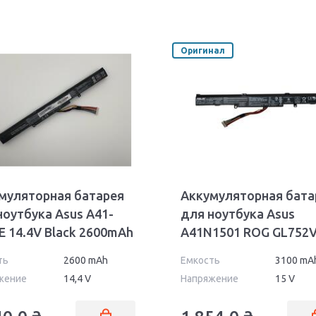
Оригинал
муляторная батарея
Аккумуляторная бата
ноутбука Asus A41-
для ноутбука Asus
E 14.4V Black 2600mAh
A41N1501 ROG GL752
15V Black 3100mAh Or
ть
2600 mAh
Емкость
3100 mA
жение
14,4 V
Напряжение
15 V