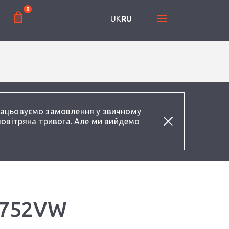
0
UK
RU
працьовуємо замовлення у звичному
повітряна тривога. Але ми вийдемо
GL752VW