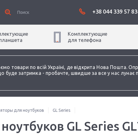
+38 044 339 57 83
плектующие
Комплектующие
планшет
а
для
телефон
а
аємо товари по всій Україні, де відкрита Нова Пошта. О
о буде затримка - пробачте, швидше за все у нас лунає 
яторы для ноутбуков
GL Series
ноутбуков GL Series 