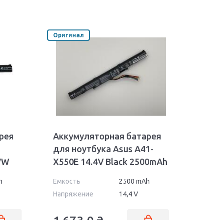
Оригинал
рея
Аккумуляторная батарея
для ноутбука Asus A41-
VW
X550E 14.4V Black 2500mAh
ig
Orig
h
Емкость
2500 mAh
Напряжение
14,4 V