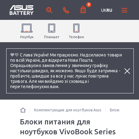
0
UK
RU
Ноутбук
Планшет
Телефон
💙💛 Слава УкраЇні! Ми працюємо. Надсилаємо товари
по всій Україні, де відкрита Нова Пошта.
Опрацьовуємо замовлення у звичному графіку
настільки швидко, як можемо. Якщо буде затримка -
пробачте, швидше за все у нас лунає повітряна
тривога. Але ми вийдемо зі сховища і
перетелефонуємо вам.
Комплектующие для ноутбуков Asus
Блоки питания 
Блоки питания для
ноутбуков VivoBook Series