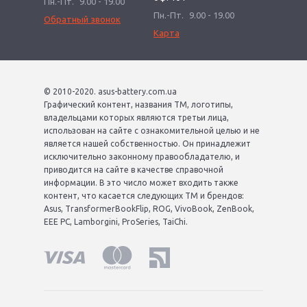
Пн.-Пт.
9.00 - 19.00
Пн.-Пт.
9.00 - 19.00
Обратный звонок
Карта
© 2010-2020. asus-battery.com.ua
Графический контент, названия ТМ, логотипы,
владельцами которых являются третьи лица,
использован на сайте с ознакомительной целью и не
является нашей собственностью. Он принадлежит
исключительно законному правообладателю, и
приводится на сайте в качестве справочной
информации. В это число может входить также
контент, что касается следующих ТМ и брендов:
Asus, TransformerBookFlip, ROG, VivoBook, ZenBook,
EEE PC, Lamborgini, ProSeries, TaiChi.