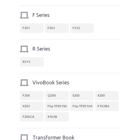
F Series
F201
F202
F553
R Series
R515
VivoBook Series
F200
Q200
S200
X200
X202
Flip TP201SA
Flip TP301UA
F102BA
F200CA
X102B
Transformer Book