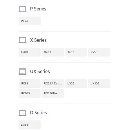
P Series
P553
X Series
X200
X201
X453
X553
UX Series
UX31
UX21A Zenbook
UX32
UX302
UX305
UX330UA
D Series
D553