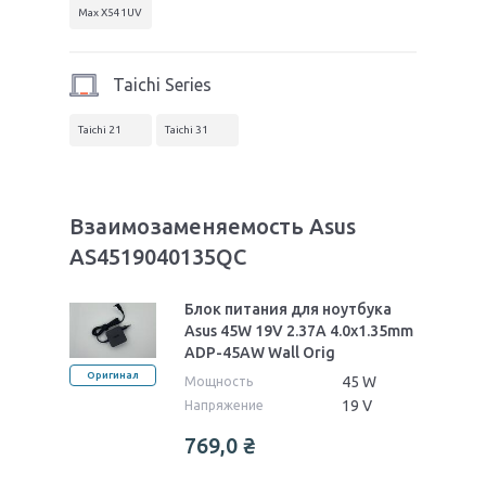
Max X541UV
Taichi Series
Taichi 21
Taichi 31
Взаимозаменяемость Asus
AS4519040135QC
Блок питания для ноутбука
Asus 45W 19V 2.37A 4.0x1.35mm
ADP-45AW Wall Orig
Оригинал
45 W
Мощность
19 V
Напряжение
769,0
₴