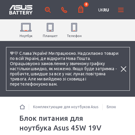
0
UK
RU
Ноутбук
Планшет
Телефон
💙💛 Слава УкраЇні! Ми працюємо. Надсилаємо товари
по всій Україні, де відкрита Нова Пошта.
Опрацьовуємо замовлення у звичному графіку
настільки швидко, як можемо. Якщо буде затримка -
пробачте, швидше за все у нас лунає повітряна
тривога. Але ми вийдемо зі сховища і
перетелефонуємо вам.
Комплектующие для ноутбуков Asus
Блоки питания 
Блок питания для
ноутбука Asus 45W 19V