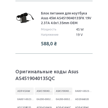
Блок питания для ноутбука
Asus 45W AS4519040135FK 19V
2.37A 4.0x1.35mm OEM
45 W
Мощность
19 V
Напряжение
588,0
₴
Оригинальные коды Asus
AS4519040135QC
ADP-45AW
AS4519040135FK
AS4519040135QC
0A001-00230000
0A001-00230300
0A200-00021000
0A200-00021900
AD2066020
AD2108020
ADP-45AW/A
ADP-45AW/C
ADP-45BW/A C:C.:A