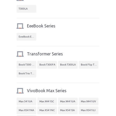
T300LA
EeeBook Series
EeeBook E402MA
Transformer Series
Book T300 Chi
Book T300FA
Book T300LA
Book Flip TP300
Book Trio TX201
VivoBook Max Series
Max 541UA
Max X441SC
Max X441UA
Max X441UV
Max X541NA
Max X541NC
Max X541SA
Max X541UJ