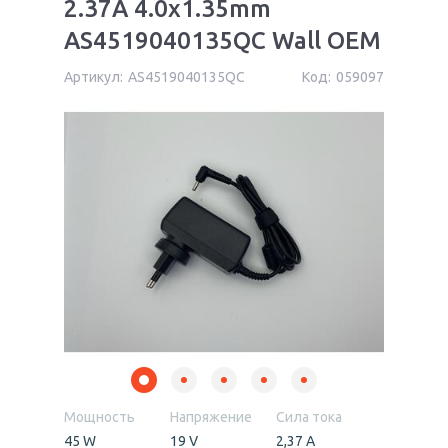
2.37A 4.0x1.35mm
AS4519040135QC Wall OEM
Артикул:
AS4519040135QC
Код:
059097
Мощность
Напряжение
Сила тока
45 W
19 V
2,37 А