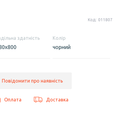
Код:
011807
здільна здатність
Колір
80x800
чорний
Повідомити про наявність
Оплата
Доставка