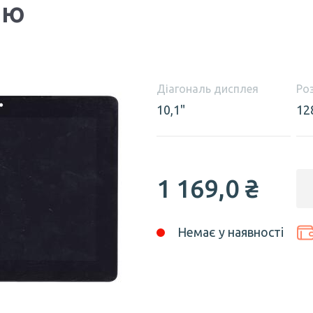
ою
Діагональ дисплея
Ро
10,1"
12
1 169,0 ₴
Немає у наявності