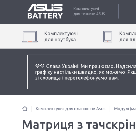
Комплектуючі
для техники
ASUS
Комплектуючі
Компле
для
ноутбук
а
для
пл
💙💛 Слава УкраЇні! Ми працюємо. Надсил
графіку настільки швидко, як можемо. Якщ
зі сховища і перетелефонуємо вам.
Комплектуючі для планшетів Asus
Модулі (ма
Матриця з тачскрін