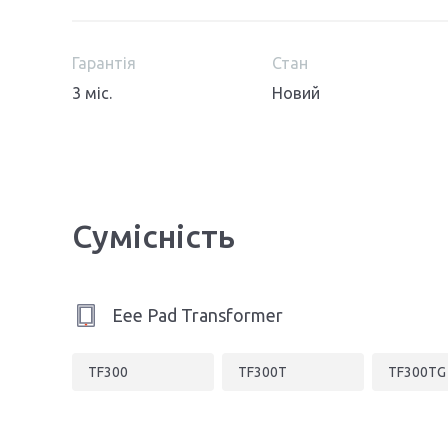
Гарантія
Стан
3 міс.
Новий
Сумісність
Eee Pad Transformer
TF300
TF300T
TF300TG