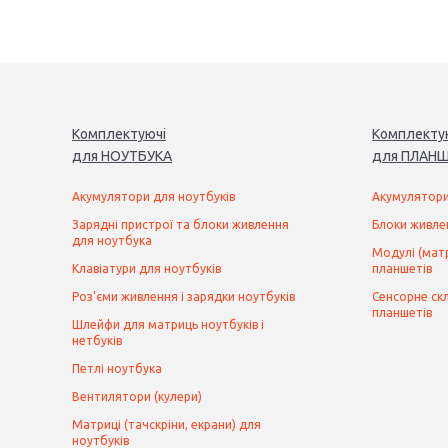
Комплектуючі
Комплекту
для
НОУТБУК
А
для
ПЛАНШ
Акумулятори для ноутбуків
Акумулятори
Зарядні пристрої та блоки живлення
Блоки живле
для ноутбука
Модулі (матр
Клавіатури для ноутбуків
планшетів
Роз'єми живлення і зарядки ноутбуків
Сенсорне скл
планшетів
Шлейфи для матриць ноутбуків і
нетбуків
Петлі ноутбука
Вентилятори (кулери)
Матриці (тачскріни, екрани) для
ноутбуків