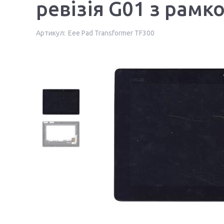
ревізія G01 з рамк
Артикул:
Eee Pad Transformer TF300