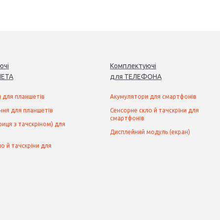
ючі
Комплектуючі
ЕТ
А
для
ТЕЛЕФОН
А
 для планшетів
Акумулятори для смартфонів
ння для планшетів
Сенсорне скло й тачскріни для
смартфонів
иця з тачскріном) для
Дисплейний модуль (екран)
о й тачскріни для