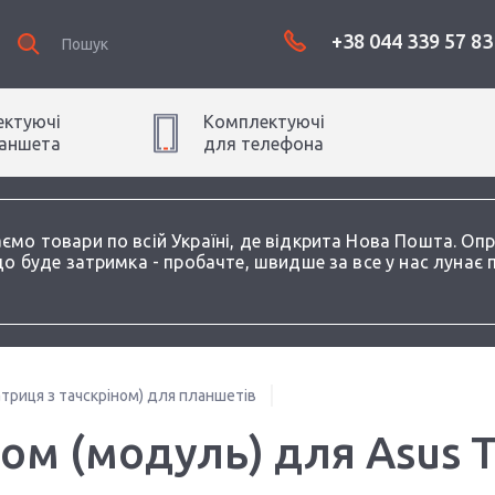
+38 044 339 57 83
ктуючі
Комплектуючі
аншет
а
для
телефон
а
аємо товари по всій Україні, де відкрита Нова Пошта. О
о буде затримка - пробачте, швидше за все у нас лунає 
триця з тачскріном) для планшетів
ом (модуль) для Asus 