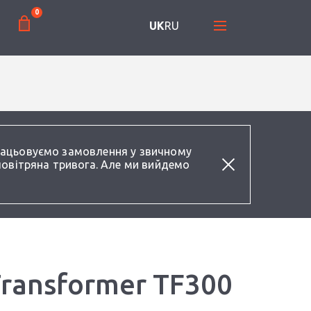
0
UK
RU
працьовуємо замовлення у звичному
повітряна тривога. Але ми вийдемо
Transformer TF300