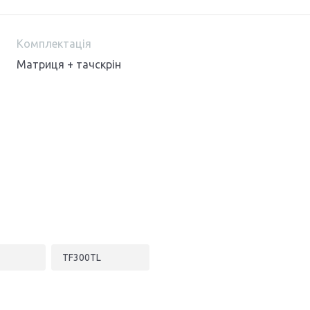
Комплектація
Матриця + тачскрін
TF300TL