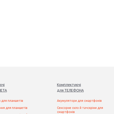
ючі
Комплектуючі
ЕТ
А
для
ТЕЛЕФОН
А
 для планшетів
Акумулятори для смартфонів
ння для планшетів
Сенсорне скло й тачскріни для
смартфонів