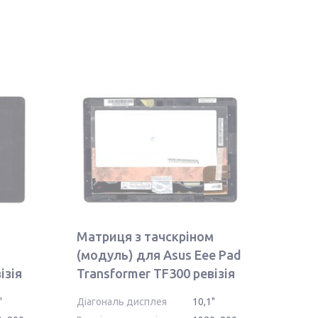
м
Матриця з тачскріном
(модуль) для Asus Eee Pad
ізія
Transformer TF300 ревізія
G03
"
Діагональ дисплея
10,1"