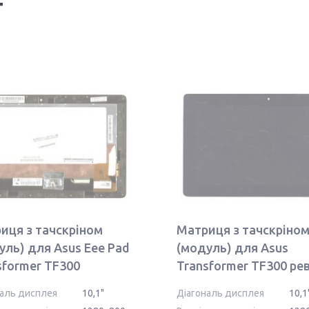
T
иця з тачскріном
Матриця з тачскріно
уль) для Asus Eee Pad
(модуль) для Asus
sformer TF300
Transformer TF300 рев
G01 з рамкою
наль дисплея
10,1"
Діагональ дисплея
10,1