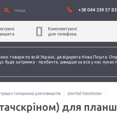
+38 044 339 57 83
ктуючі
Комплектуючі
аншет
а
для
телефон
а
аємо товари по всій Україні, де відкрита Нова Пошта. О
о буде затримка - пробачте, швидше за все у нас лунає 
триця з тачскріном) для планшетів
Eee Pad Transformer
тачскріном) для планш