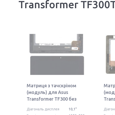
Transformer TF300
Матриця з тачскріном
Матр
(модуль) для Asus
(мод
Transformer TF300 без
Tran
ревізії чорний із рамкою
Діагональ дисплея
10,1"
Діаго