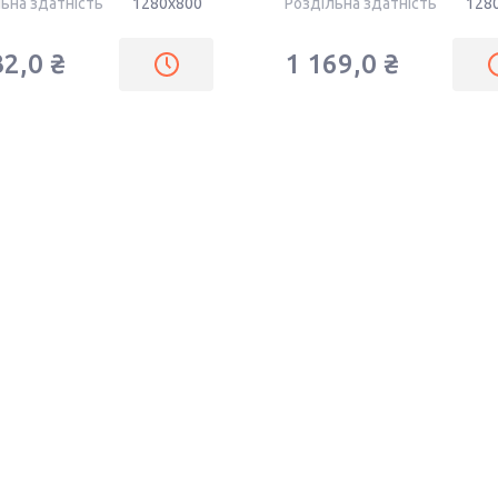
ьна здатність
1280x800
Роздільна здатність
128
32,0 ₴
1 169,0 ₴