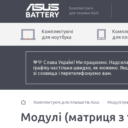
Комплектуючі
для техники
ASUS
Комплектуючі
Компле
для
ноутбук
а
для
пл
💙💛 Слава УкраЇні! Ми працюємо. Надсил
графіку настільки швидко, як можемо. Якщ
зі сховища і перетелефонуємо вам.
Комплектуючі для планшетів Asus
Модулі (ма
Модулі (матриця з 