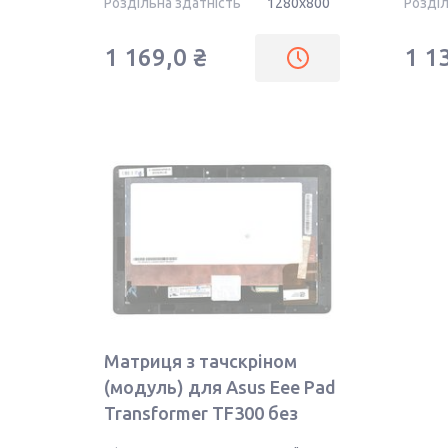
Роздільна здатність
1280x800
Розділ
1 169,0 ₴
1 1
Матриця з тачскріном
(модуль) для Asus Eee Pad
Transformer TF300 без
ревізії з рамкою