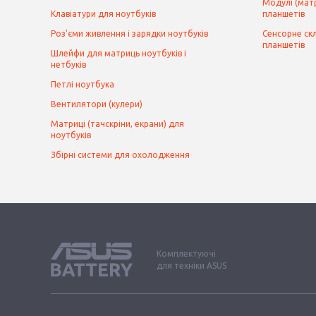
Модулі (матр
Клавіатури для ноутбуків
планшетів
Роз'єми живлення і зарядки ноутбуків
Сенсорне скл
планшетів
Шлейфи для матриць ноутбуків і
нетбуків
Петлі ноутбука
Вентилятори (кулери)
Матриці (тачскріни, екрани) для
ноутбуків
Збірні системи для охолодження
Комплектуючі
для техніки ASUS