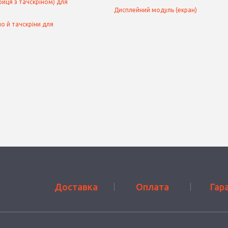
иця з тачскріном) для
Дисплейний модуль (екран)
о й тачскріни для
Доставка
Оплата
Гар