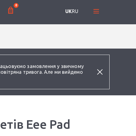
0
UK
RU
працьовуємо замовлення у звичному
повітряна тривога. Але ми вийдемо
етів Eee Pad