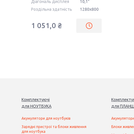
Діагональ дисплея
10,1"
Роздільна здатність
1280x800
1 051,0 ₴
Комплектуючі
Комплекту
для
НОУТБУК
А
для
ПЛАНШ
Акумулятори для ноутбуків
Акумулятори
Зарядні пристрої та блоки живлення
Блоки живле
для ноутбука