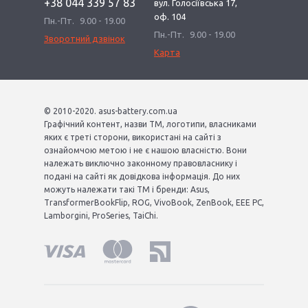
+38 044 339 57 83
вул. Голосіївська 17,
оф. 104
Пн.-Пт.
9.00 - 19.00
Пн.-Пт.
9.00 - 19.00
Зворотний дзвінок
Карта
© 2010-2020. asus-battery.com.ua
Графічний контент, назви ТМ, логотипи, власниками
яких є треті сторони, використані на сайті з
ознайомчою метою і не є нашою власністю. Вони
належать виключно законному правовласнику і
подані на сайті як довідкова інформація. До них
можуть належати такі ТМ і бренди: Asus,
TransformerBookFlip, ROG, VivoBook, ZenBook, EEE PC,
Lamborgini, ProSeries, TaiChi.