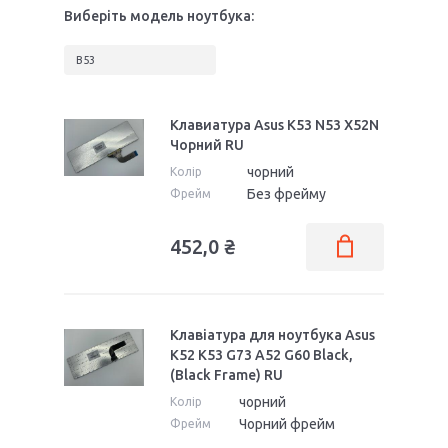
Виберіть модель ноутбука:
B53
Клавиатура Asus K53 N53 X52N
Чорний RU
чорний
Колір
Без фрейму
Фрейм
452,0 ₴
Клавіатура для ноутбука Asus
K52 K53 G73 A52 G60 Black,
(Black Frame) RU
чорний
Колір
Чорний фрейм
Фрейм