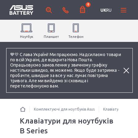
0
UK
RU
Ноутбук
Планшет
Телефон
💙💛 Слава УкраЇні! Ми працюємо. Надсилаємо товари
по всій Україні, де відкрита Нова Пошта.
Опрацьовуємо замовлення у звичному графіку
настільки швидко, як можемо. Якщо буде затримка -
пробачте, швидше за все у нас лунає повітряна
тривога. Але ми вийдемо зі сховища і
перетелефонуємо вам.
Комплектуючі для ноутбуків Asus
Клавіатури для ноу
Клавіатури для ноутбуків
B Series