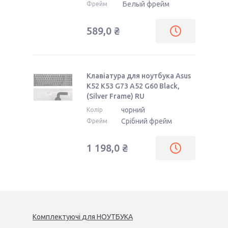
Белый фрейм
Фрейм
589,0 ₴
Клавіатура для ноутбука Asus
K52 K53 G73 A52 G60 Black,
(Silver Frame) RU
чорний
Колір
Срібний фрейм
Фрейм
1 198,0 ₴
Комплектуючі
для
НОУТБУК
А