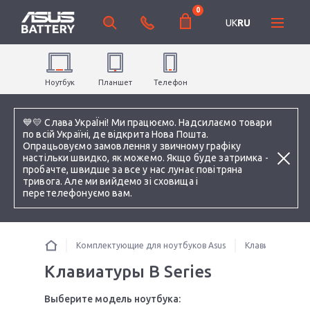
0
UK
RU
Ноутбук
Планшет
Телефон
💙💛 Слава УкраЇні! Ми працюємо. Надсилаємо товари
по всій Україні, де відкрита Нова Пошта.
Опрацьовуємо замовлення у звичному графіку
настільки швидко, як можемо. Якщо буде затримка -
пробачте, швидше за все у нас лунає повітряна
тривога. Але ми вийдемо зі сховища і
перетелефонуємо вам.
Комплектующие для ноутбуков Asus
Клавиатуры
Клавиатуры B Series
Выберите модель ноутбука: