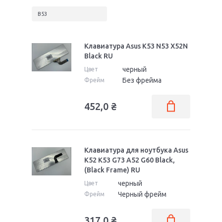
B53
Клавиатура Asus K53 N53 X52N
Black RU
черный
Цвет
Без фрейма
Фрейм
452,0
₴
Клавиатура для ноутбука Asus
K52 K53 G73 A52 G60 Black,
(Black Frame) RU
черный
Цвет
Черный фрейм
Фрейм
317,0
₴