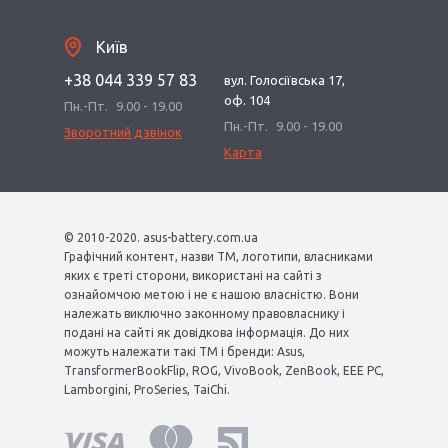
Київ
+38 044 339 57 83
вул. Голосіївська 17,
оф. 104
Пн.-Пт.
9.00 - 19.00
Пн.-Пт.
9.00 - 19.00
Зворотний дзвінок
Карта
© 2010-2020. asus-battery.com.ua
Графічний контент, назви ТМ, логотипи, власниками
яких є треті сторони, використані на сайті з
ознайомчою метою і не є нашою власністю. Вони
належать виключно законному правовласнику і
подані на сайті як довідкова інформація. До них
можуть належати такі ТМ і бренди: Asus,
TransformerBookFlip, ROG, VivoBook, ZenBook, EEE PC,
Lamborgini, ProSeries, TaiChi.