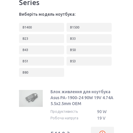
Series
Виберіть модель ноутбука:
B1400
B1500
B23
B33
B43
B50
B51
B53
B80
Блок живлення для ноутбука
Asus PA-1900-24 90W 19V 4.74A
5.5x2.5mm ОЕМ
90 W
Продуктивність
19 V
Робоча напруга