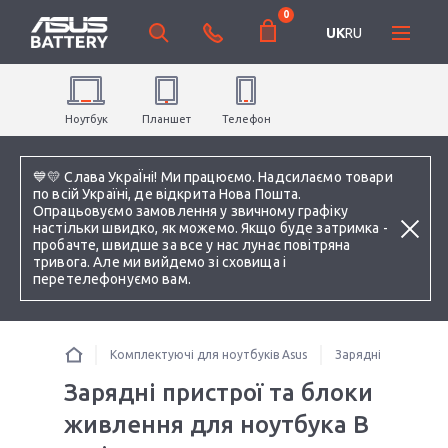
0
UK
RU
Ноутбук
Планшет
Телефон
💙💛 Слава УкраЇні! Ми працюємо. Надсилаємо товари
по всій Україні, де відкрита Нова Пошта.
Опрацьовуємо замовлення у звичному графіку
настільки швидко, як можемо. Якщо буде затримка -
пробачте, швидше за все у нас лунає повітряна
тривога. Але ми вийдемо зі сховища і
перетелефонуємо вам.
Комплектуючі для ноутбуків Asus
Зарядні пристрої 
Зарядні пристрої та блоки
живлення для ноутбука B