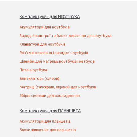
Комплектуючі
для
НОУТБУК
А
Акумулятори для ноутбуків
Зарядні пристрої та блоки живлення для ноутбука
Клавіатури для ноутбуків
Роз'єми живлення і зарядки ноутбуків
Шлейфи для матриць ноутбуків і нетбуків
Петлі ноутбука
Вентилятори (кулери)
Матриці (тачскріни, екрани) для ноутбуків
Збірні системи для охолодження
Комплектуючі
для
ПЛАНШЕТ
А
Акумулятори для планшетів
Блоки живлення для планшетів