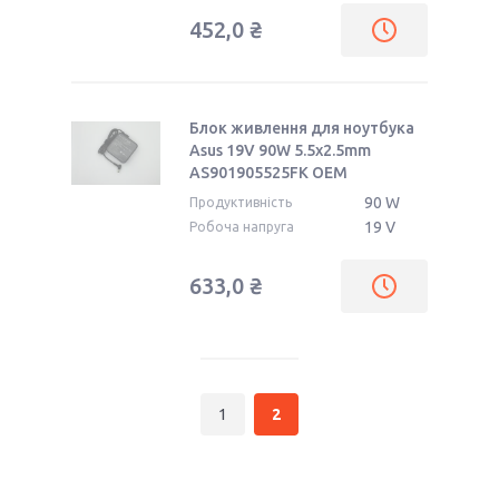
452,0 ₴
Блок живлення для ноутбука
Asus 19V 90W 5.5x2.5mm
AS901905525FK OEM
90 W
Продуктивність
19 V
Робоча напруга
633,0 ₴
1
2