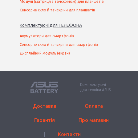
Модулі (матриця з тачскріном) для планшетів
Сенсорне скло й тачскріни для планшетів
Комплектуючі
для
ТЕЛЕФОН
А
Акумулятори для смартфонів
Сенсорне скло й тачскріни для смартфонів
Дисплейний модуль (екран)
Комплектуючі
для техніки ASUS
Доставка
Оплата
Гарантія
Про магазин
Контакти