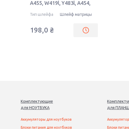
A455, W419l, Y483l, A454,
X454, K454, R455 40pin
Тип шлейфа
Шлейф матрицы
198,0
₴
Комплектующие
Комплект
для
НОУТБУК
А
для
ПЛАНШ
Аккумуляторы для ноутбуков
Аккумулятор
Блоки питания для ноутбуков
Блоки питан