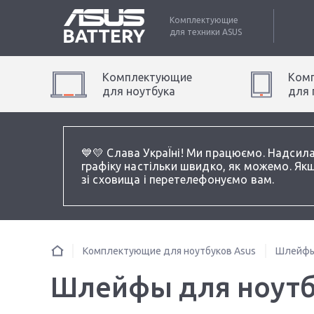
Комплектующие
для техники
ASUS
Комплектующие
Ком
для
ноутбук
а
для
💙💛 Слава УкраЇні! Ми працюємо. Надсил
графіку настільки швидко, як можемо. Якщ
зі сховища і перетелефонуємо вам.
Комплектующие для ноутбуков Asus
Шлейфы
Шлейфы для ноутбу