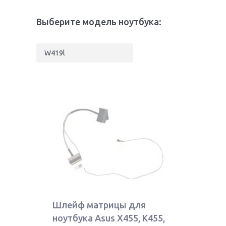
Выберите модель ноутбука:
W419l
Шлейф матрицы для
ноутбука Asus X455, K455,