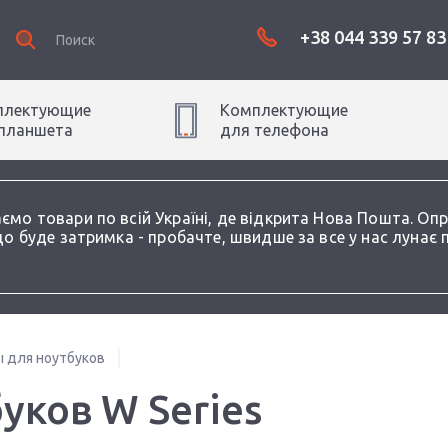
+38 044 339 57 83
плектующие
Комплектующие
планшет
а
для
телефон
а
аємо товари по всій Україні, де відкрита Нова Пошта. О
о буде затримка - пробачте, швидше за все у нас лунає 
 для ноутбуков
ков W Series