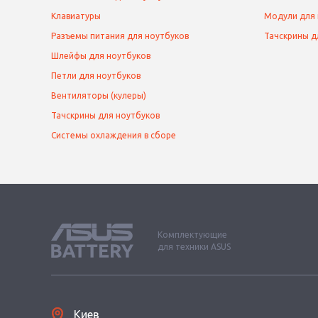
Клавиатуры
Модули для
Разъемы питания для ноутбуков
Тачскрины д
Шлейфы для ноутбуков
Петли для ноутбуков
Вентиляторы (кулеры)
Тачскрины для ноутбуков
Системы охлаждения в сборе
Комплектующие
для техники ASUS
Киев