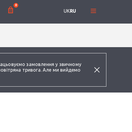
0
UK
RU
працьовуємо замовлення у звичному
повітряна тривога. Але ми вийдемо