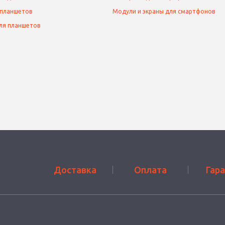
 планшетов
Модули и экраны для смартфонов
ля планшетов
Доставка
Оплата
Гар