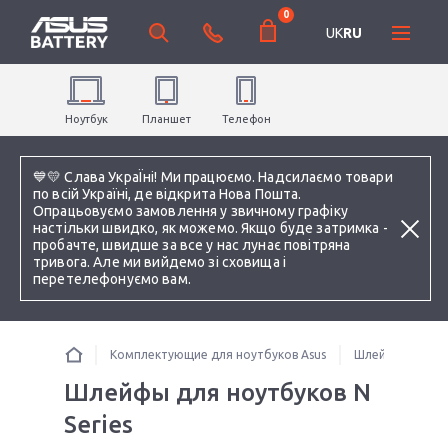
0
UK
RU
Ноутбук
Планшет
Телефон
💙💛 Слава УкраЇні! Ми працюємо. Надсилаємо товари
по всій Україні, де відкрита Нова Пошта.
Опрацьовуємо замовлення у звичному графіку
настільки швидко, як можемо. Якщо буде затримка -
пробачте, швидше за все у нас лунає повітряна
тривога. Але ми вийдемо зі сховища і
перетелефонуємо вам.
Комплектующие для ноутбуков Asus
Шлейфы для но
Шлейфы для ноутбуков N
Series