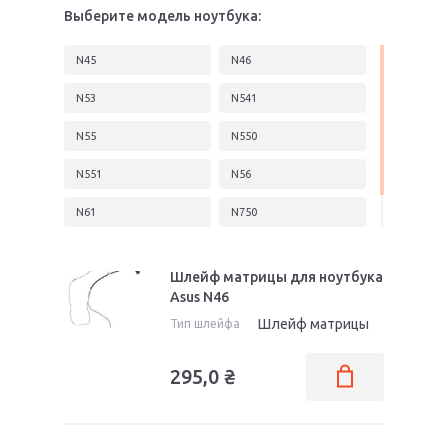
Выберите модель ноутбука:
N45
N46
N53
N541
N55
N550
N551
N56
N61
N750
N80
N81
Шлейф матрицы для ноутбука
Asus N46
Шлейф матрицы
Тип шлейфа
295,0
₴