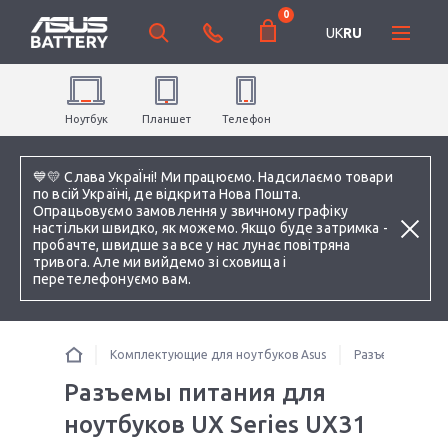
0
UK
RU
Ноутбук
Планшет
Телефон
💙💛 Слава УкраЇні! Ми працюємо. Надсилаємо товари
по всій Україні, де відкрита Нова Пошта.
Опрацьовуємо замовлення у звичному графіку
настільки швидко, як можемо. Якщо буде затримка -
пробачте, швидше за все у нас лунає повітряна
тривога. Але ми вийдемо зі сховища і
перетелефонуємо вам.
Комплектующие для ноутбуков Asus
Разъемы питани
Разъемы питания для
ноутбуков UX Series UX31