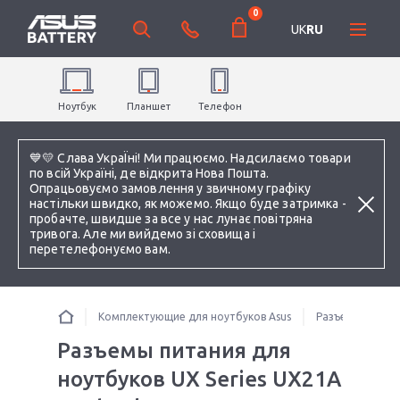
0
UK
RU
Ноутбук
Планшет
Телефон
💙💛 Слава УкраЇні! Ми працюємо. Надсилаємо товари
по всій Україні, де відкрита Нова Пошта.
Опрацьовуємо замовлення у звичному графіку
настільки швидко, як можемо. Якщо буде затримка -
пробачте, швидше за все у нас лунає повітряна
тривога. Але ми вийдемо зі сховища і
перетелефонуємо вам.
Комплектующие для ноутбуков Asus
Разъемы питани
Разъемы питания для
ноутбуков UX Series UX21A