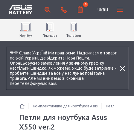
0
UK
RU
Ноутбук
Планшет
Телефон
💙💛 Слава УкраЇні! Ми працюємо. Надсилаємо товари
по всій Україні, де відкрита Нова Пошта.
Опрацьовуємо замовлення у звичному графіку
настільки швидко, як можемо. Якщо буде затримка -
пробачте, швидше за все у нас лунає повітряна
тривога. Але ми вийдемо зі сховища і
перетелефонуємо вам.
Комплектующие для ноутбуков Asus
Петли для ноут
Петли для ноутбука Asus
X550 ver.2