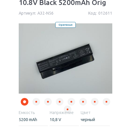
10.8V Black 5200mAh Orig
Артикул:
A32-N56
Код:
012611
Оригинал
Емкость
Напряжение
Цвет
5200 mAh
10,8 V
черный