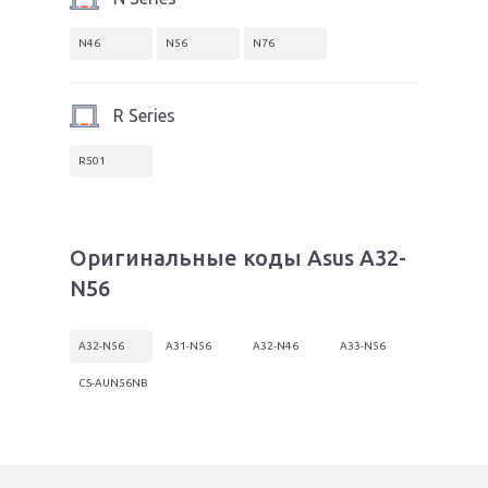
N46
N56
N76
R Series
R501
Оригинальные коды Asus A32-
N56
A32-N56
A31-N56
A32-N46
A33-N56
CS-AUN56NB