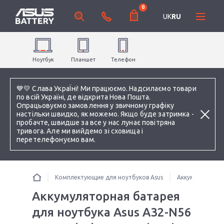
0
UK
RU
Ноутбук
Планшет
Телефон
💙💛 Слава УкраЇні! Ми працюємо. Надсилаємо товари
по всій Україні, де відкрита Нова Пошта.
Опрацьовуємо замовлення у звичному графіку
настільки швидко, як можемо. Якщо буде затримка -
пробачте, швидше за все у нас лунає повітряна
тривога. Але ми вийдемо зі сховища і
перетелефонуємо вам.
Комплектующие для ноутбуков Asus
Аккумуляторы 
Аккумуляторная батарея
для ноутбука Asus A32-N56