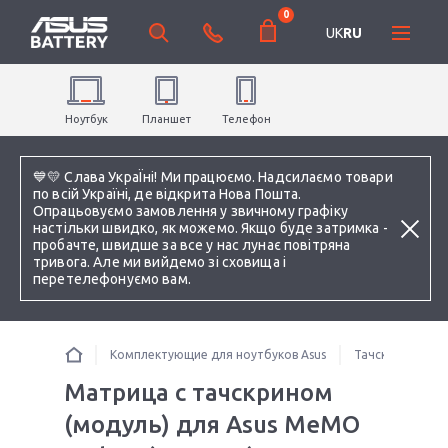
0
UK
RU
Ноутбук
Планшет
Телефон
💙💛 Слава УкраЇні! Ми працюємо. Надсилаємо товари
по всій Україні, де відкрита Нова Пошта.
Опрацьовуємо замовлення у звичному графіку
настільки швидко, як можемо. Якщо буде затримка -
пробачте, швидше за все у нас лунає повітряна
тривога. Але ми вийдемо зі сховища і
перетелефонуємо вам.
Комплектующие для ноутбуков Asus
Тачскрины для 
Матрица с тачскрином
(модуль) для Asus MeMO