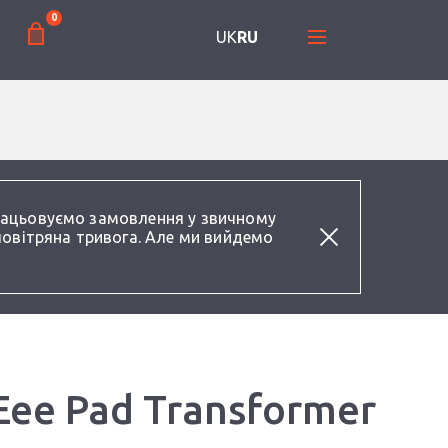
0
UK
RU
працьовуємо замовлення у звичному
повітряна тривога. Але ми вийдемо
Eee Pad Transformer