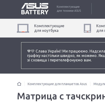
Комплектующие
для техники
ASUS
Комплектующие
Ком
для
ноутбук
а
для
💙💛 Слава УкраЇні! Ми працюємо. Надсил
графіку настільки швидко, як можемо. Якщ
зі сховища і перетелефонуємо вам.
Комплектующие для планшетов Asus
Модули
Матрица с тачскрин