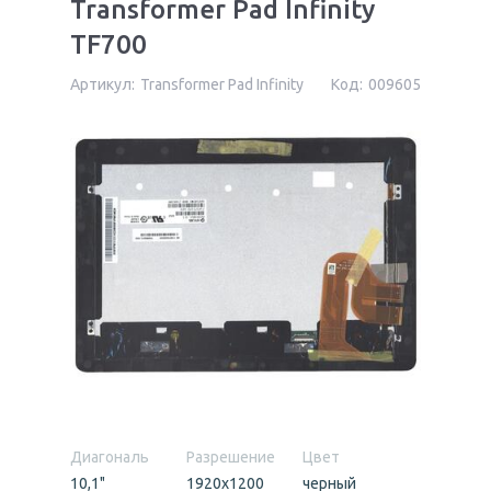
Transformer Pad Infinity
TF700
Артикул:
Transformer Pad Infinity
Код:
009605
Диагональ
Разрешение
Цвет
10,1"
1920x1200
черный