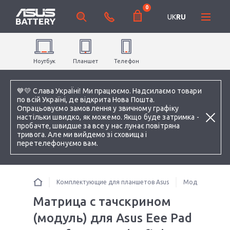
0
UK
RU
Ноутбук
Планшет
Телефон
💙💛 Слава УкраЇні! Ми працюємо. Надсилаємо товари
по всій Україні, де відкрита Нова Пошта.
Опрацьовуємо замовлення у звичному графіку
настільки швидко, як можемо. Якщо буде затримка -
пробачте, швидше за все у нас лунає повітряна
тривога. Але ми вийдемо зі сховища і
перетелефонуємо вам.
Комплектующие для планшетов Asus
Модули для пл
Матрица с тачскрином
(модуль) для Asus Eee Pad