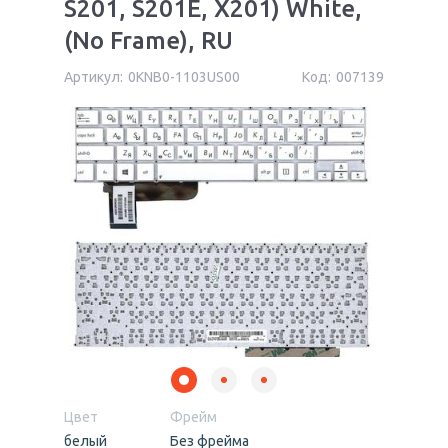
S201, S201E, X201) White,
(No Frame), RU
Артикул:
0KNB0-1103US00
Код:
007139
Цвет
Фрейм
белый
Без фрейма