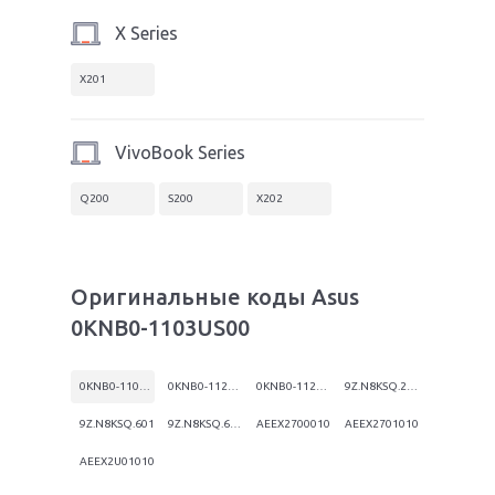
X Series
X201
VivoBook Series
Q200
S200
X202
Оригинальные коды Asus
0KNB0-1103US00
0KNB0-1103US00
0KNB0-1122RU00
0KNB0-1122US00
9Z.N8KSQ.20R
9Z.N8KSQ.601
9Z.N8KSQ.60R
AEEX2700010
AEEX2701010
AEEX2U01010