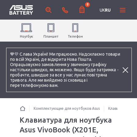
0
UK
RU
Ноутбук
Планшет
Телефон
💙💛 Слава УкраЇні! Ми працюємо. Надсилаємо товари
по всій Україні, де відкрита Нова Пошта.
Опрацьовуємо замовлення у звичному графіку
настільки швидко, як можемо. Якщо буде затримка -
пробачте, швидше за все у нас лунає повітряна
тривога. Але ми вийдемо зі сховища і
перетелефонуємо вам.
Комплектующие для ноутбуков Asus
Клавиатуры
Клавиатура для ноутбука
Asus VivoBook (X201E,