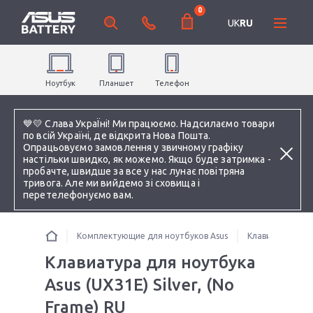
0
UK
RU
Ноутбук
Планшет
Телефон
💙💛 Слава УкраЇні! Ми працюємо. Надсилаємо товари
по всій Україні, де відкрита Нова Пошта.
Опрацьовуємо замовлення у звичному графіку
настільки швидко, як можемо. Якщо буде затримка -
пробачте, швидше за все у нас лунає повітряна
тривога. Але ми вийдемо зі сховища і
перетелефонуємо вам.
Комплектующие для ноутбуков Asus
Клавиатуры
Клавиатура для ноутбука
Asus (UX31E) Silver, (No
Frame) RU