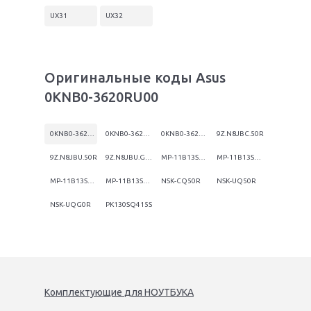
UX31
UX32
Оригинальные коды Asus
0KNB0-3620RU00
0KNB0-3620RU00
0KNB0-3621RU00
0KNB0-3624RU00
9Z.N8JBC.50R
9Z.N8JBU.50R
9Z.N8JBU.G0R
MP-11B13SU-6528
MP-11B13SU-6698
MP-11B13SU6528
MP-11B13SU6698
NSK-CQ50R
NSK-UQ50R
NSK-UQG0R
PK130SQ415S
Комплектующие
для
НОУТБУК
А