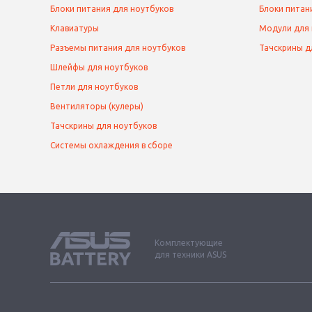
Блоки питания для ноутбуков
Блоки питан
Клавиатуры
Модули для
Разъемы питания для ноутбуков
Тачскрины д
Шлейфы для ноутбуков
Петли для ноутбуков
Вентиляторы (кулеры)
Тачскрины для ноутбуков
Системы охлаждения в сборе
Комплектующие
для техники ASUS