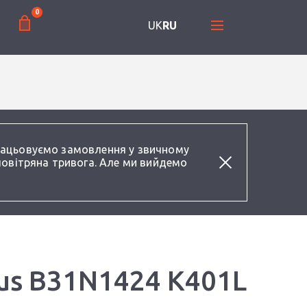
0
UK
RU
працьовуємо замовлення у звичному
повітряна тривога. Але ми вийдемо
us B31N1424 K401L