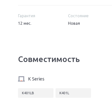
Гарантия
Состояние
12 мес.
Новая
Совместимость
K Series
K401LB
K401L