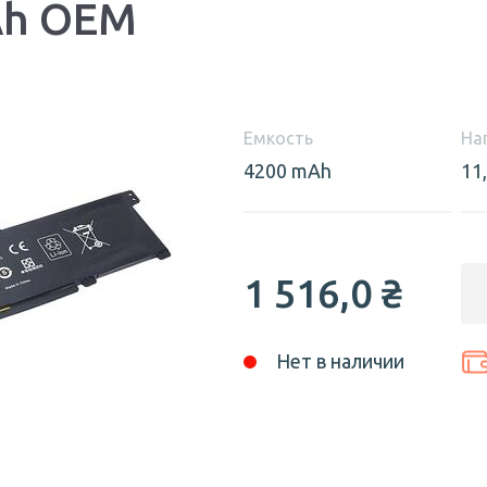
Ah OEM
Емкость
На
4200 mAh
11
1 516,0
₴
Нет в наличии