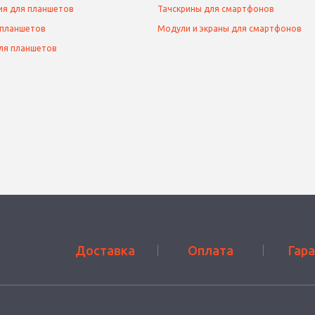
ия для планшетов
Тачскрины для смартфонов
 планшетов
Модули и экраны для смартфонов
ля планшетов
Доставка
Оплата
Гар