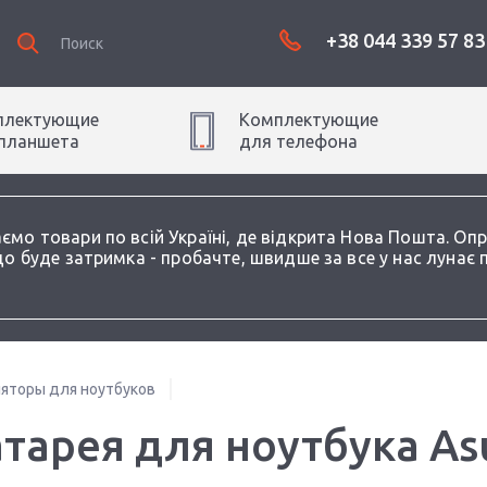
+38 044 339 57 83
плектующие
Комплектующие
планшет
а
для
телефон
а
аємо товари по всій Україні, де відкрита Нова Пошта. О
о буде затримка - пробачте, швидше за все у нас лунає 
яторы для ноутбуков
тарея для ноутбука As