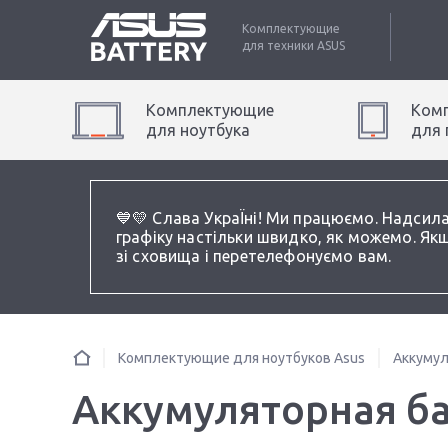
Комплектующие
для техники
ASUS
Комплектующие
Ком
для
ноутбук
а
для
💙💛 Слава УкраЇні! Ми працюємо. Надсил
графіку настільки швидко, як можемо. Якщ
зі сховища і перетелефонуємо вам.
Комплектующие для ноутбуков Asus
Аккумул
Аккумуляторная ба