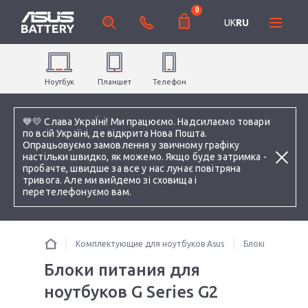
0
UK
RU
Ноутбук
Планшет
Телефон
💙💛 Слава УкраЇні! Ми працюємо. Надсилаємо товари
по всій Україні, де відкрита Нова Пошта.
Опрацьовуємо замовлення у звичному графіку
настільки швидко, як можемо. Якщо буде затримка -
пробачте, швидше за все у нас лунає повітряна
тривога. Але ми вийдемо зі сховища і
перетелефонуємо вам.
Комплектующие для ноутбуков Asus
Блоки питания 
Блоки питания для
ноутбуков G Series G2