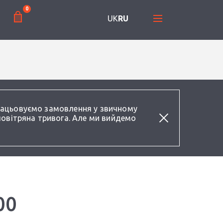
0
UK
RU
працьовуємо замовлення у звичному
повітряна тривога. Але ми вийдемо
00