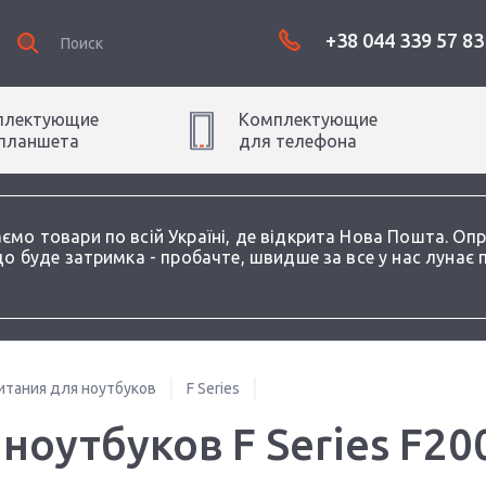
+38 044 339 57 83
плектующие
Комплектующие
планшет
а
для
телефон
а
аємо товари по всій Україні, де відкрита Нова Пошта. О
о буде затримка - пробачте, швидше за все у нас лунає 
итания для ноутбуков
F Series
ноутбуков F Series F20