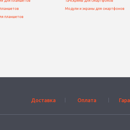
ия для планшетов
Тачскрины для смартфонов
 планшетов
Модули и экраны для смартфонов
ля планшетов
Доставка
Оплата
Гар