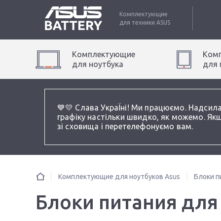
Комплектующие
для техники
ASUS
Комплектующие
Ком
для
ноутбук
а
для
💙💛 Слава УкраЇні! Ми працюємо. Надсил
графіку настільки швидко, як можемо. Якщ
зі сховища і перетелефонуємо вам.
Комплектующие для ноутбуков Asus
Блоки п
Блоки питания для 