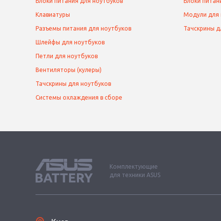
Блоки питания для ноутбуков
Блоки питан
Клавиатуры
Модули для
Разъемы питания для ноутбуков
Тачскрины д
Шлейфы для ноутбуков
Петли для ноутбуков
Вентиляторы (кулеры)
Тачскрины для ноутбуков
Системы охлаждения в сборе
Комплектующие
для техники ASUS