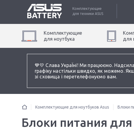
Комплектующие
для техники
ASUS
Комплектующие
Ком
для
ноутбук
а
для
💙💛 Слава УкраЇні! Ми працюємо. Надсил
графіку настільки швидко, як можемо. Якщ
зі сховища і перетелефонуємо вам.
Комплектующие для ноутбуков Asus
Блоки п
Блоки питания для