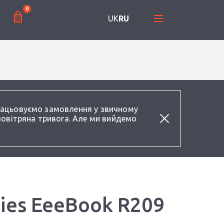
0
UK
RU
працьовуємо замовлення у звичному
повітряна тривога. Але ми вийдемо
ies EeeBook R209