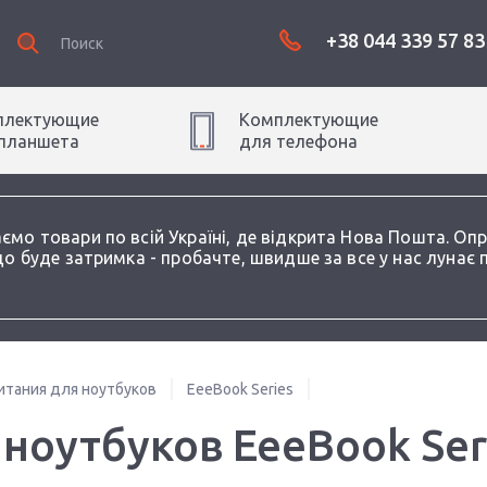
+38 044 339 57 83
плектующие
Комплектующие
планшет
а
для
телефон
а
аємо товари по всій Україні, де відкрита Нова Пошта. О
о буде затримка - пробачте, швидше за все у нас лунає 
итания для ноутбуков
EeeBook Series
 ноутбуков EeeBook Ser