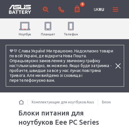
0
UK
RU
Ноутбук
Планшет
Телефон
💙💛 Слава УкраЇні! Ми працюємо. Надсилаємо товари
по всій Україні, де відкрита Нова Пошта.
Опрацьовуємо замовлення у звичному графіку
настільки швидко, як можемо. Якщо буде затримка -
пробачте, швидше за все у нас лунає повітряна
тривога. Але ми вийдемо зі сховища і
перетелефонуємо вам.
Комплектующие для ноутбуков Asus
Блоки питания 
Блоки питания для
ноутбуков Eee PC Series